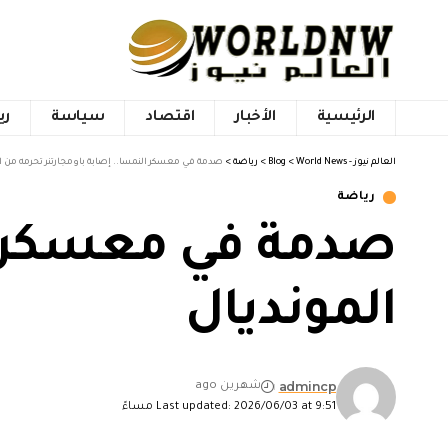
الرئيسية
الأخبار
اقتصاد
سياسة
ري
العالم نيوز - World News
>
Blog
>
رياضة
>
صدمة في معسكر النمسا.. إصابة باومجارتنر تحرمه من ا
رياضة
صدمة في معسكر ال
المونديال
admincp
شهرين ago
Last updated: 2026/06/03 at 9:51 مساءً