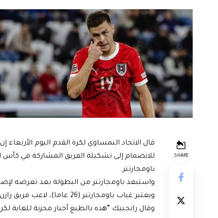
قال الاتحاد النمساوي لكرة ​القدم اليوم الأربعاء
للانضمام إلى تشكيلة ‌الفريق المشاركة في ‌كأس ​
SHARE
باومجارتنر.
واستبعد باومجارتنر من البطولة بعد تعرضه لإصابة في الفخذ قبل فوز 
ويعتبر ‌غياب باومجارتنر (26 عاما)، ‌لاعب فريق رازن بال شبورت لايبزيج الألماني، ضربة قوية للنمسا.
وقال رانجنيك “هذه ‌بالطبع أخبار محزنة للغاية لك