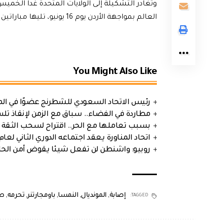
وتغادر ⁠التشكيلة ⁠إلى الولايات المتحدة غدا ال
العالم بمواجهة الأردن يوم 16 يونيو، تليها مباراتين ​ضد ​الأرجنتين حاملة اللقب والجزائر.
You Might Also Like
رئيس الاتحاد السعودي للشطرنج عضوًا في الم
مطاردة في الفضاء.. سباق مع الزمن لإنقاذ تل
بسبب تعاملها مع الحر.. اقتراح لسحب الثقة 
اتحاد المناورة يعقد اجتماعه الدوري الثاني لعام 2026
روبيو: واشنطن لن تفعل شيئا يقوض أمن الحلف
إصابة
,
المونديال
,
النمسا
,
باومجارتنر
,
تحرمه
,
ص
TAGGED: