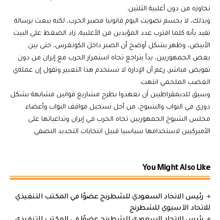
تجاوزه من دون أغلبية الثلثين.
وبذلك، لا يحسم تصويت اليوم قانونيا مصير الحرب، لكنه يبعث برسالة
تفيد بأنه كلما اقترب عدد المؤيدين من الأغلبية، زاد الضغط على البيت
الأبيض، وظهر بشكل أوضح أن الصبر داخل الكونغرس، حتى بين
بعض الجمهوريين، بدأ يتراجع تجاه استمرار الحرب مع إيران من دون
تفويض مباشر، رغم أن الإدارة لا تستخدم هذا التعبير وتقول إن عملةي
الغضب الملحمي انتهت.
وسبق للديمقراطيين أن تعهدوا بطرح مشاريع قوانين مشابهة بشكل
دوري في النواب والشيوخ، من أجل تسجيل مواقف النواب وأعضاء
مجلس الشيوخ الجمهوريين تجاه الحرب في إيران وتداعياتها على
الأميركيين لاستخدامها سياسيا قبيل انتخابات التجديد النصفي.
You Might Also Like
رئيس الاتحاد السعودي للشطرنج عضوًا في المكتب التنفيذي
للاتحاد الآسيوي للشطرنج
رئيس الاتحاد السعودي للشطرنج عضوًا في المكتب التنفيذي