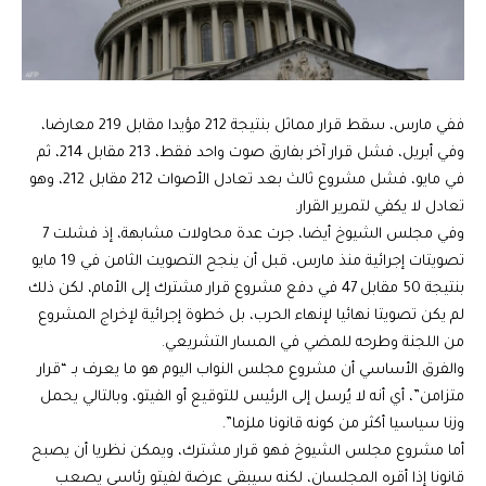
ففي مارس، سقط قرار مماثل بنتيجة 212 مؤيدا مقابل 219 معارضا،
وفي أبريل، فشل قرار آخر بفارق صوت واحد فقط، 213 مقابل 214، ثم
في مايو، فشل مشروع ثالث بعد تعادل الأصوات 212 مقابل 212، وهو
تعادل لا يكفي لتمرير القرار.
وفي مجلس الشيوخ أيضا، جرت عدة محاولات مشابهة، إذ فشلت 7
تصويتات إجرائية منذ مارس، قبل أن ينجح التصويت الثامن في 19 مايو
بنتيجة 50 مقابل 47 في دفع مشروع قرار مشترك إلى الأمام، لكن ذلك
لم يكن تصويتا نهائيا لإنهاء الحرب، بل خطوة إجرائية لإخراج المشروع
من اللجنة وطرحه للمضي في المسار التشريعي.
والفرق الأساسي أن مشروع مجلس النواب اليوم هو ما يعرف بـ “قرار
متزامن”، أي أنه لا يُرسل إلى الرئيس للتوقيع أو الفيتو، وبالتالي يحمل
وزنا سياسيا أكثر من كونه قانونا ملزما”.
أما مشروع مجلس الشيوخ فهو قرار مشترك، ويمكن نظريا أن يصبح
قانونا إذا أقره المجلسان، لكنه سيبقى عرضة لفيتو رئاسي يصعب