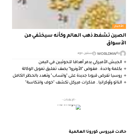
الأخبار
الصين تشفط ذهب العالم وكأنه سيختفي من
الأسواق
WORLDNW
By
سنتين ago
الجيش الأميركي يدمر أهدافا للحوثيين في اليمن
بكلمة واحدة.. مفوض "الأونروا" يصف تعليق تمويل الوكالة
روسيا تفرض قيودا جديدة على "واتساب" وتهدد بالحظر الكامل
الناتو وأوكرانيا.. مذكرات ميركل تكشف "خوف وانتكاسة"
- الإعلانات -
حالات فيروس كورونا العالمية