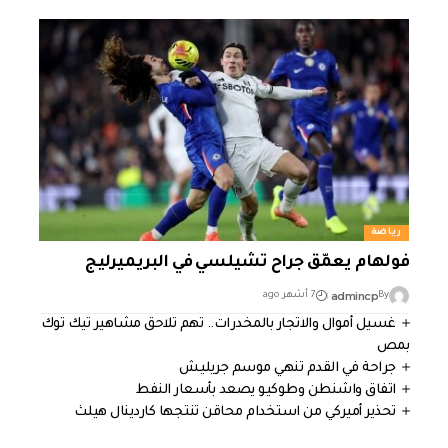
رياضة
فولهام يعمّق جراح تشيلسي في البريميرليج
admincp
By
7 أشهر ago
غسيل أموال والاتجار بالمخدرات.. تهم تلاحق مشاهير تيك توك
بمص
جراحة في القدم تنهي موسم جريليش
اتفاق واشنطن وطوكيو يصعد بأسعار النفط
تحذير أميركي من استخدام محاقن تنتجها كاردينال هيلث