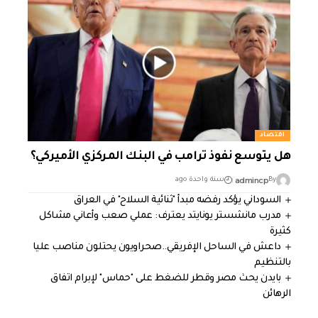
اقتصاد
هل يتوسع نفوذ ترامب في البنك المركزي الأميركي؟
admincp
By
سنة واحدة ago
السوداني يؤكد رفضه مبدأ "ثنائية السلاح" في العراق
مدرب مانشستر يونايتد يعترف: عملي صعب وأعاني مشاكل
كثيرة
داعش في الساحل الإفريقي..صحراويون يحتلون مناصب عليا
بالتنظيم
بايدن يحث مصر وقطر للضغط على "حماس" لإبرام اتفاق
الرهائن