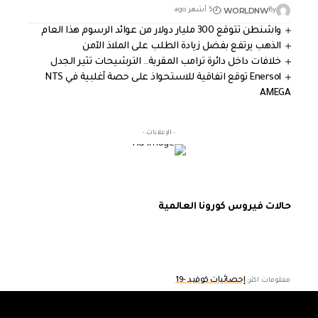
WORLDNW
By
5 أشهر ago
واشنطن تتوقع 300 مليار دولار من عوائد الرسوم هذا العام
الذهب يرتفع بفضل زيادة الطلب على الملاذ الآمن
خلافات داخل دائرة ترامب المقربة.. الترشيحات تثير الجدل
Enersol توقع اتفاقية للاستحواذ على حصة أغلبية في NTS
AMEGA
- الإعلانات -
حالات فيروس كورونا العالمية
إحصائيات كوفيد -19
معلومات اكثر: