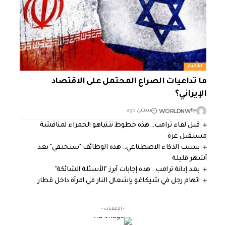
الأخبار
ما تداعيات الصراع المحتمل على الاقتصاد
الإيراني؟
WORLDNW
By
سنتين ago
قبل لقاء ترامب.. هذه خطوط نتنياهو الحمراء لمناقشة
مستقبل غزة
بسبب الذكاء الاصطناعي.. هذه الوظائف "ستختفي" بعد
أشهر قليلة
بعد إدانة ترامب.. هذه إجابات أبرز "الأسئلة الشائكة"
اتهام رجل في شيكاغو بإشعال النار في امرأة داخل قطار
- الإعلانات -