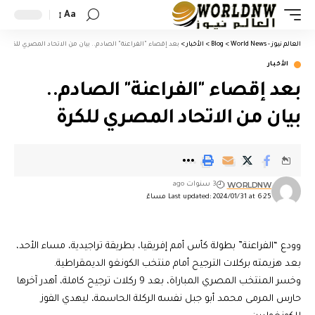
Aa
العالم نيوز - World News
>
Blog
>
الأخبار
>
بعد إقصاء "الفراعنة" الصادم.. بيان من الاتحاد المصري للكرة
الأخبار
بعد إقصاء "الفراعنة" الصادم..
بيان من الاتحاد المصري للكرة
WORLDNW
3 سنوات ago
Last updated: 2024/01/31 at 6:25 مساءً
وودع “الفراعنة” بطولة كأس أمم إفريقيا، بطريقة تراجيدية، مساء الأحد،
بعد هزيمته بركلات الترجيح أمام منتخب الكونغو الديمقراطية.
وخسر المنتخب المصري المباراة، بعد 9 ركلات ترجيح كاملة، أهدر آخرها
حارس المرمى محمد أبو جبل نفسه الركلة الحاسمة، ليهدي الفوز