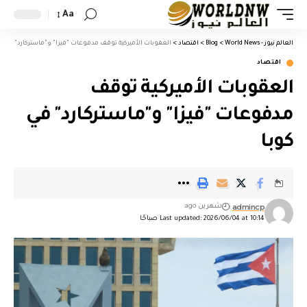
Aa
العالم نيوز - World News
>
Blog
>
اقتصاد
>
العقوبات الأميركية توقف مدفوعات "فيزا" و"ماستركارد" في كو
اقتصاد
العقوبات الأميركية توقف
مدفوعات "فيزا" و"ماستركارد" في
كوبا
admincp
شهرين ago
Last updated: 2026/06/04 at 10:14 صباحًا