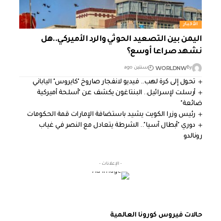
الأخبار
اليمن بين التصعيد الحوثي والرد الأميركي..هل
نشهد صراعا أوسع؟
WORLDNW
By
سنتين ago
تحول إلى كرة لهب.. فيديو لانفجار صاروخ "كايروس" الياباني
أرسلت لإسرائيل.. البنتاغون يكشف عن "أسلحة أميركية
ضائعة"
رئيس وزرا الكويت يشيد باستضافة الإمارات قمة الحكومات
دوري "أبطال آسيا".. الشرطة يتعادل مع النصر في غياب
رونالدو
- الإعلانات -
حالات فيروس كورونا العالمية