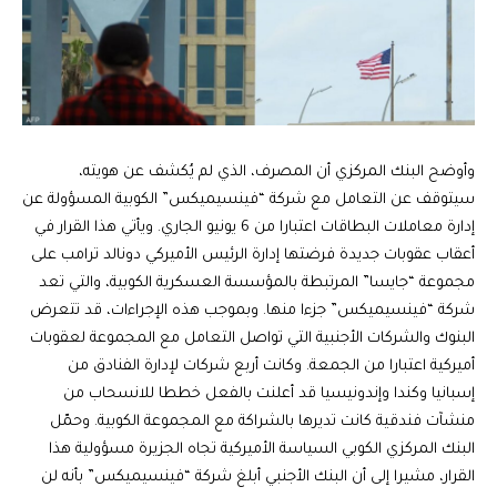
وأوضح البنك المركزي أن المصرف، الذي لم يُكشف عن هويته،
سيتوقف عن التعامل مع شركة “فينسيميكس” الكوبية المسؤولة عن
إدارة معاملات البطاقات اعتبارا من 6 يونيو الجاري. ويأتي هذا القرار في
أعقاب عقوبات جديدة فرضتها إدارة الرئيس الأميركي دونالد ترامب على
مجموعة “جايسا” المرتبطة بالمؤسسة العسكرية الكوبية، والتي تعد
شركة “فينسيميكس” جزءا منها. وبموجب هذه الإجراءات، قد تتعرض
البنوك والشركات الأجنبية التي تواصل التعامل مع المجموعة لعقوبات
أميركية اعتبارا من الجمعة. وكانت أربع شركات لإدارة الفنادق من
إسبانيا وكندا وإندونيسيا قد أعلنت بالفعل خططا للانسحاب من
منشآت فندقية كانت تديرها بالشراكة مع المجموعة الكوبية. وحمّل
البنك المركزي الكوبي السياسة الأميركية تجاه الجزيرة مسؤولية هذا
القرار، مشيرا إلى أن البنك الأجنبي أبلغ شركة “فينسيميكس” بأنه لن