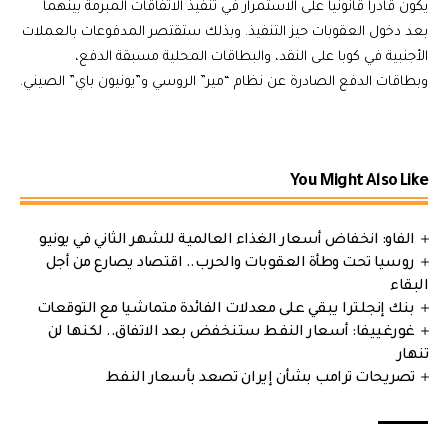
يكون قادرا قانونيا على الاستمرار في تنفيذ الاتفاقات المبرمة بينهما
بعد دخول العقوبات حيز التنفيذ. وبذلك ستقتصر المدفوعات بالعملات
الأجنبية في كوبا على النقد، والبطاقات المحلية مسبقة الدفع،
وبطاقات الدفع الصادرة عن نظام “مير” الروسي و”يونيون باي” الصيني.
You Might Also Like
الفاو: انخفاض أسعار الغذاء العالمية للشهر الثاني في يونيو
روسيا تحت وطأة العقوبات والحرب.. اقتصاد يصارع من أجل
البقاء
بنك إنجلترا يبقي على معدلات الفائدة متماشيا مع التوقعات
غورغييفا: أسعار النفط ستنخفض بعد الاتفاق.. لكنها لن
تنهار
تصريحات ترامب بشأن إيران تصعد بأسعار النفط