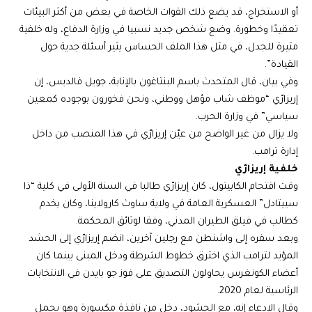
أو الاستخراج، قد يضع ذلك القوات الخاصة في بعض من أكثر البيئات
تعقيدًا وخطورة. وضع شخص جديد نسبيا في وزارة الدفاع، وله خلفية
مثيرة للجدل، في مثل هذا الملف الحساس يثير أسئلة جدية حول
القيادة”.
وفي بيان، قال المتحدث باسم البنتاغون بالإنابة، جويل فالديس، إن
إريزارّي “موظف شاب مؤهل ووطني، ونحن فخورون بوجوده كمعين
سياسي” في وزارة الحرب.
ولا يزال من غير الواضح من عيّن إريزارّي في هذا المنصب من داخل
إدارة ترامب.
خلفية إريزارّي
وقت اقتحام الكابيتول، كان إريزارّي طالبا في السنة الأولى في كلية “ذا
سييتادل” العسكرية العامة في ولاية ساوث كارولاينا، وكان يخدم
كطالب في فيلق الطيران المدني، وفقا لوثائق المحكمة.
وبعد سفره إلى واشنطن مع رجلين آخرين، انضم إريزارّي إلى الحشد
المؤيد لترامب الذي اخترق خطوط الشرطة ودخل المبنى بينما كان
أعضاء الكونغرس يحاولون التصديق على فوز جو بايدن في الانتخابات
الرئاسية لعام 2020.
وقال الادعاء إنه، مع الحشود، دخل من نافذة مكسورة وهو يحمل