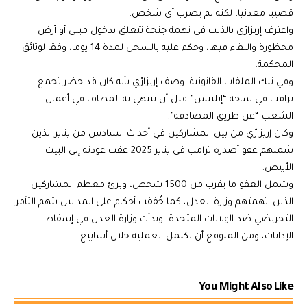
قضيبا معدنيا، لكنه لم يضرب أي شخص.
واعترف إريزارّي بالذنب في تهمة جنحة تتعلق بدخول مبنى أو أرض
محظورة والبقاء فيها، وحكم عليه بالسجن لمدة 14 يوما، وفقا لوثائق
المحكمة.
وفي تلك الملفات القانونية، وصف إريزارّي بأنه كان قد حضر تجمع
ترامب في ساحة “إيليبس” قبل أن ينتهي به المطاف في أعمال
الشغب “عن طريق المصادفة”.
وكان إريزارّي من بين المشاركين في أحداث السادس من يناير الذين
شملهم عفو أصدره ترامب في يناير 2025 عقب عودته إلى البيت
الأبيض.
وشمل العفو ما يقرب من 1500 شخص، وبرئ معظم المشاركين
الذين اتهمتهم وزارة العدل، كما خُففت أحكام على المدانين بتهم التآمر
التحريضي ضد الولايات المتحدة، وبدأت وزارة العدل في إسقاط
الإدانات، ومن المتوقع أن تكتمل العملية خلال أسابيع.
You Might Also Like