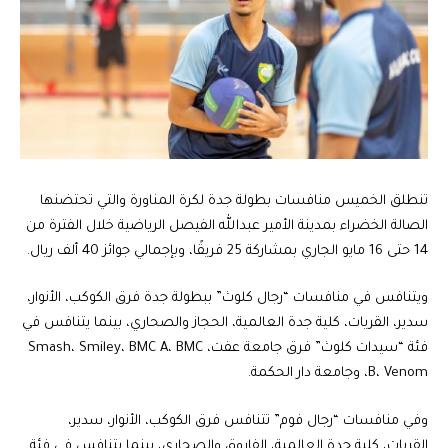
تنطلق الخميس منافسات بطولة جدة لكرة المناورة والتي تحتضنها
الصالة الخضراء بمدينة الأمير عبدالله الفيصل الرياضية خلال الفترة من
14 حتى 16 مايو الجاري بمشاركة 25 فريقًا، وبإجمالي جوائز 40 ألف ريال.
ويتنافس في منافسات “رجال كلوث” ببطولة جدة فرق الكوكب، الأنوار،
سدير، القريات، كلية جدة العالمية، الحجاز والصحاري، بينما يتنافس في
فئة “سيدات كلوث” فرق جامعة عفت، Smash، Smiley، BMC A، BMC
B، Venom، وجامعة دار الحكمة.
وفي منافسات “رجال فوم” تتنافس فرق الكوكب، الأنوار، سدير،
القريات، كلية جدة العالمية، الفاروق والصحاري، بينما يتنافس في فئة