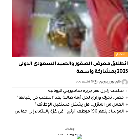
الأخبار
انطلاق معرض الصقور والصيد السعودي الدولي
2025 بمشاركة واسعة
WORLDNW
By
10 أشهر ago
سلسة زلازل تهز جزيرة سانتوريني اليونانية
مصر.. تحرك وزاري لحل أزمة طالبة بعد "التلاعب في رغباتها"
العمل من المنزل.. هل يشكل مستقبل الوظائف؟
الموساد يتهم 190 موظف "أونروا" في غزة بالانتماء إلى حماس
- الإعلانات -