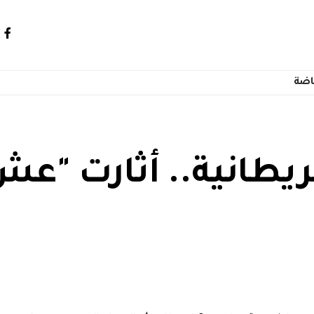
اضة
ريطانية.. أثارت "عش 