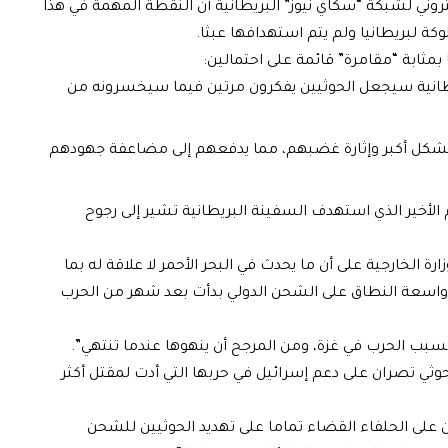
روني لشبكة “سكاي نيوز” البريطانية أن النقطة المهمة في هذا
ة لبريطانيا ولم يتم استهدافها عبثا.
 بمثابة “مقامرة” قائمة على احتمالين:
يطانية سيجعل الحوثيين يفكرون مرتين فيما سيخسرونه من
ثي بشكل أكبر وإثارة غضبهم، مما يدفعهم إلى مضاعفة جهودهم
أخير الذي استهدف السفينة البريطانية تشير إلى رجوح
 الخارجية على أن ما يحدث في البحر الأحمر لا علاقة له بما
واسعة النطاق على الشحن الدولي بدأت بعد شهر من الحرب
 بسبب الحرب في غزة، ومن المرجح أن ينهوها عندما تنتهي”.
حوثي تصران على دعم إسرائيل في حربها التي أدت لمقتل أكثر
ن على الحلفاء القضاء تماما على تهديد الحوثيين للشحن