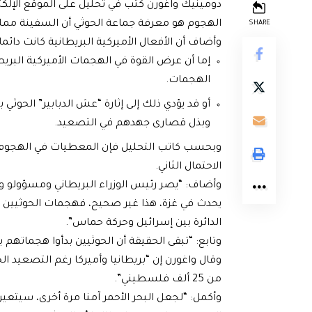
دومينيك واغورن كتب في تحليل على الموقع الإلكت
الهجوم هو معرفة جماعة الحوثي أن السفينة مملوك
SHARE
وأضاف أن الأفعال الأميركية البريطانية كانت دائما
إما أن عرض القوة في الهجمات الأميركية البر
الهجمات.
أو قد يؤدي ذلك إلى إثارة “عش الدبابير” الحو
وبذل قصارى جهدهم في التصعيد.
وبحسب كاتب التحليل فإن المعطيات في الهجوم ال
الاحتمال الثاني.
وأضاف: “يصر رئيس الوزراء البريطاني ومسؤولو وزارة
يحدث في غزة، هذا غير صحيح، فهجمات الحوثيين 
الدائرة بين إسرائيل وحركة حماس”.
وتابع: “تبقى الحقيقة أن الحوثيين بدأوا هجماتهم
وقال واغورن إن “بريطانيا وأميركا رغم التصعيد ال
من 25 ألف فلسطيني”.
وأكمل: “لجعل البحر الأحمر آمنا مرة أخرى، سيتعي