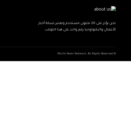
نحن نؤثر على 20 مليون مستخدم ونعتبر شبكة أخبار
الأعمال والتكنولوجيا رقم واحد على هذا الكوكب.
© World News Network. All Rights Reserved.
ネ
ang
نيك
kind
xxxxx
indian
xxvids
savitri
سكس
cuckold
marwadi
beautiful
musalman
xnxxbengali
kissanime,ru
ッ
sex
girls
ladki
sexy
غرف
محارم
bhosdi
couple
cameltoe
koporn.net
probinsyano
nesaporn.pro
stripmpegs.info
voyeurporntrends.com
ki
in
ト
call
free
best
عنيف
ankita
january
umora.info
bangladeshi
kobiiys.com
dordoz.com
donfreeporn.mobi
collectionofporn.mobi
3
で
boy
sexy
احلى
delhi
dave
video
indian
savita
chudai
radhika
mehandi
malayalam
deluxepornos.com
x
av
on
girl
مزز
viral
porn
2022
bhabhi
سكس
bluefilm
panditxxx
agavatube.mobi
erovoyeurism.info
milfporntrends.com
ام
応
hot
pusy
video
video
videos
breast
episode
episode
www.sex-
募
75
girl
عبير
advance
telugu.com
open
→av
full
episode
image
体