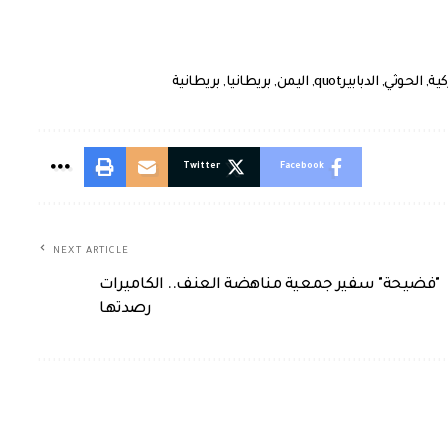
كية
,
الحوثي
,
الدبابيرquot
,
اليمن
,
بريطانيا
,
بريطانية
Twitter
Facebook
NEXT ARTICLE
"فضيحة" سفير جمعية مناهضة العنف.. الكاميرات
رصدتها