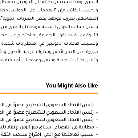
البحري، وهذا مستحيل طالما أن الحوثيين يحتفظون
وبحسب الكاتب فإن “الهجمات على الحوثيين جعلت م
إضعافهم، تعززت قوتهم بفعل الضربات الجوية”.
وتشن جماعة الحوثي اليمنية موجة تلو الأخرى من
19 نوفمبر، فيما تقول الجماعة إنه احتجاج على عمليات إسرائيل العسكرية في غزة.
وتسببت هجمات الحوثيين في اضطرابات شديدة ب
مرورها من البحر الأحمر وسلوك الرحلة الأطول والأ
وتشن طائرات حربية وسفن وغواصات أميركية وبريط
You Might Also Like
رئيس الاتحاد السعودي للشطرنج عضوًا في الم
رئيس الاتحاد السعودي للشطرنج عضوًا في الم
رئيس الاتحاد السعودي للشطرنج عضوًا في الم
مطاردة في الفضاء.. سباق مع الزمن لإنقاذ تل
بسبب تعاملها مع الحر.. اقتراح لسحب الثقة 