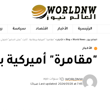
الرئيسية
الأخبار
اقتصاد
سياسة
ري
العالم نيوز - World News
>
Blog
>
الأخبار
>
"مقامرة" أميركية بريطانية.. أثارت "عش الدبابير" الحوثي
الأخبار
"مقامرة" أميركية ب
WORLDNW
3 سنوات ago
Last updated: 2024/01/28 at 7:45 صباحًا