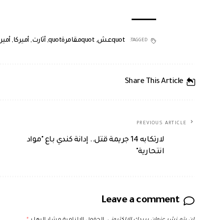
quotعش
,
quotمقامرةquot
,
أثارت
,
أميركا
,
أمير
TAGGED:
Share This Article
PREVIOUS ARTICLE
لارتكابه 14 جريمة قتل.. إدانة كندي باع "مواد
انتحارية"
Leave a comment