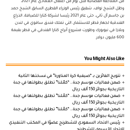
من الملاحقة القضائية قبل يوم من اعتقال العمادي عام 2021.
وظل الشيخ نواف، شقيق رئيس الوزراء القطري السابق الشيخ حمد
بن جاسم آل ثاني، حتى عام 2021 رئيسا لشركة كتارا للضيافة، الذراع
الفندقية لجهاز قطر للاستثمار، التي تملك فندق سافوي في لندن
وبلازا في نيويورك وطورت مشروع أبراج كتارا الفندقي في قطر بقيمة
600 مليون دولار.
You Might Also Like
تتويج الفائزين بـ “صيفية كرة المناورة” في نسختها الثانية
ضمن فعاليات موسم جدة.. “كمّلنا” تطلق بطولتها في جدة
التاريخية بجوائز 150 ألف ريال
ضمن فعاليات موسم جدة.. “كمّلنا” تطلق بطولتها في جدة
التاريخية بجوائز 150 ألف ريال
ضمن فعاليات موسم جدة.. “كمّلنا” تطلق بطولتها في جدة
التاريخية بجوائز 150 ألف ريال
رئيس الاتحاد السعودي للشطرنج عضوًا في المكتب التنفيذي
للاتحاد الآسيوي للشطرنج