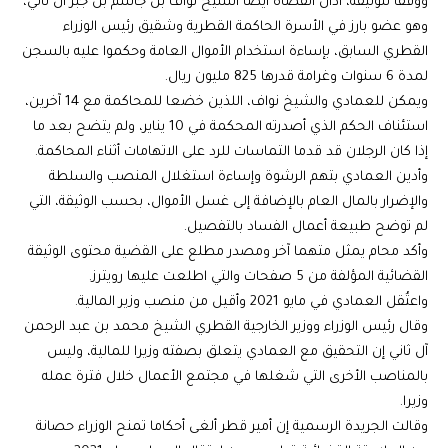
ووفقا للوثيقة، أدان القضاة أيضا الشيخ نواف بن جاسم بن جبر آل ثاني،
وهو عضو بارز في الأسرة الحاكمة القطرية وشقيق رئيس الوزراء
القطري السابق، بإساءة استخدام الأموال العامة وحكموا عليه بالسجن
لمدة 6 سنوات وغرامة قدرها 825 مليون ريال.
ويمكن للعمادي والشيخ نواف، اللذين خضعا للمحاكمة مع 14 آخرين،
استئناف الحكم الذي أصدرته المحكمة في 10 يناير، ولم يتضح بعد ما
إذا كان الرجلان قد قدما التماسات للرد على الاتهامات أثناء المحاكمة.
وأدين العمادي بتهم الرشوة وإساءة استغلال المنصب والسلطة
والإضرار بالمال العام بالإضافة إلى غسل الأموال، بحسب الوثيقة، التي
لم توضح طبيعة أعمال الفساد بالتفصيل.
وأكد محام يمثل متهما آخر ومصدر مطلع على القضية محتوى الوثيقة
القضائية المؤلفة من 5 صفحات والتي اطلعت عليها رويترز.
واعتُقل العمادي في مايو 2021 وأقيل من منصب وزير المالية.
وقال رئيس الوزراء ووزير الخارجية القطري الشيخ محمد بن عبد الرحمن
آل ثاني إن التحقيق مع العمادي يتعلق بصفته وزيرا للمالية، وليس
بالمناصب الأخرى التي شغلها في مجتمع الأعمال خلال فترة عمله
وزيرا.
وقالت الجريدة الرسمية إن أمير قطر ألغى أحكاما تمنح الوزراء حصانة