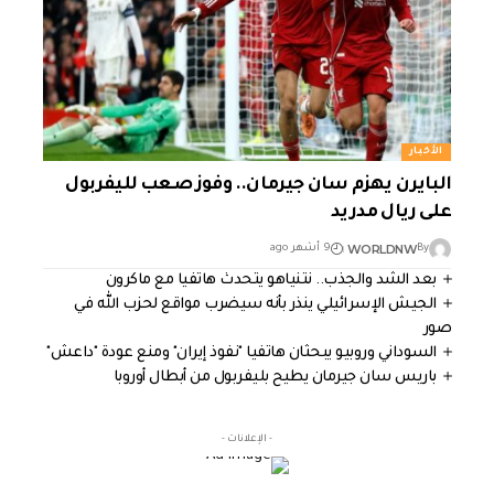
الأخبار
البايرن يهزم سان جيرمان.. وفوز صعب لليفربول
على ريال مدريد
WORLDNW
By
9 أشهر ago
بعد الشد والجذب.. نتنياهو يتحدث هاتفيا مع ماكرون
الجيش الإسرائيلي ينذر بأنه سيضرب مواقع لحزب الله في
صور
السوداني وروبيو يبحثان هاتفيا "نفوذ إيران" ومنع عودة "داعش"
باريس سان جيرمان يطيح بليفربول من أبطال أوروبا
- الإعلانات -