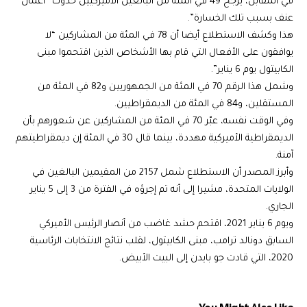
في المقابل، يرجح 49 في المئة من البالغين الأميركيين حدوث “أعمال
عنف بسبب تلك الخسارة”.
هذا وكشف الاستطلاع أيضا أن 78 في المئة من المشاركين “لا
يوافقون على الأفعال التي قام بها الأشخاص الذين اقتحموا مبنى
الكابيتول يوم 6 يناير”.
وشمل هذا الرقم 70 في المئة من الجمهوريين و82 في المئة من
المستقلين، و84 في المئة من الديمقراطيين.
وفي الوقت نفسه، عبّر 70 في المئة من المشاركين عن شعورهم بأن
الديمقراطية الأميركية مهددة، بينما قال 30 في المئة إن ديمقراطيتهم
آمنة.
وأبرز المصدر أن الاستطلاع شمل 2157 من المقيمين البالغين في
الولايات المتحدة، مشيرا إلى أنه تم إجرؤه في الفترة من 3 إلى 5 يناير
الجاري.
ويوم 6 يناير 2021، اقتحم حشد غاضب من أنصار الرئيس الأميركي
السابق دونالد ترامب، مبنى الكابيتول، لقلب نتائج الانتخابات الرئاسية
2020، التي قادت جو بايدن إلى البيت الأبيض.