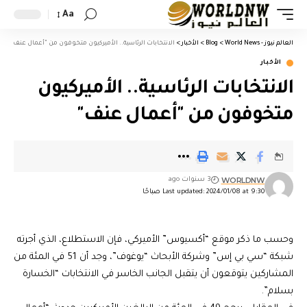
Aa
العالم نيوز - World News
>
Blog
>
الأخبار
>
الانتخابات الرئاسية.. الأميركيون متخوفون من "أعمال عنف"
الأخبار
الانتخابات الرئاسية.. الأميركيون
متخوفون من "أعمال عنف"
WORLDNW
3 سنوات ago
Last updated: 2024/01/08 at 9:30 صباحًا
وحسب ما ذكر موقع “أكسيوس” الأميركي، فإن الاستطلاع، الذي أجرته
شبكة “سي بي إس” وشركة الأبحاث “يوغوف”، وجد أن 51 في المئة من
المشاركين يتوقعون أن يتقبل الجانب الخاسر في الانتخابات “الخسارة
بسلام”.