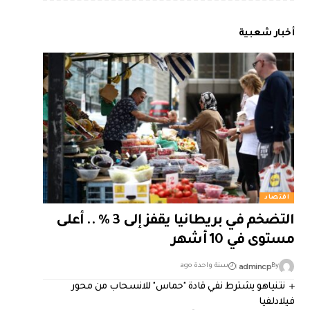
أخبار شعبية
اقتصاد
التضخم في بريطانيا يقفز إلى 3 % .. أعلى
مستوى في 10 أشهر
admincp
By
سنة واحدة ago
نتنياهو يشترط نفي قادة "حماس" للانسحاب من محور
فيلادلفيا