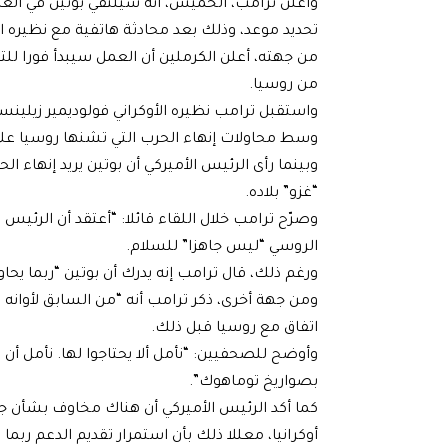
وأعلن ترامب، الخميس، أنه سيلتقي بوتين في الع
تحديد موعد، وذلك بعد محادثة هاتفية مع نظيره الر
من جهته، أعلن الكرملين أن العمل سيبدأ فورا للتر
من روسيا.
واستقبل ترامب نظيره الأوكراني فولوديمير زيلينس
وسط محاولات إنهاء الحرب التي تشنها روسيا على 
وبينما رأى الرئيس الأميركي أن بوتين يريد إنهاء 
“غزو” بلاده.
وصرّح ترامب خلال اللقاء قائلا: “أعتقد أن الرئيس 
الروسي “ليس جاهزا” للسلام.
ورغم ذلك، قال ترامب إنه يدرك أن بوتين “ربما يح
ومن جهة أخرى، ذكر ترامب أنه “من السابق لأوانه ت
اتفاق مع روسيا قبل ذلك.
وأوضح للصحفيين: “نأمل ألا يحتاجوا لها. نأمل أن 
بصواريخ توماهوك”.
كما أكد الرئيس الأميركي أن هناك مخاوف بشأن ج
أوكرانيا، معللا ذلك بأن استمرار تقديم الدعم ربما ي