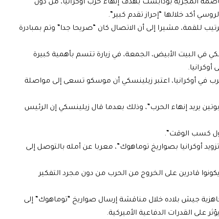
اصمة المجرية بودابست بهدف إنهاء حرب أوكرانيا، من دون
وسي أكد خلالها “إحراز تقدم كبير”.
تيب للقمة، مشيرا إلى أن الاتصال كان “صريحا جدا” وتم بمبادرة
كي في البيت الأبيض، الجمعة، في زيارة تتسم بأهمية كبيرة
أوكرانيا.
الحرب في أوكرانيا، اعتبر زيلينسكي أن موسكو تسعى إلى مواصلة
بوتين يريد إنهاء الحرب”، وذلك بعدما قال زيلينسكي إن الرئيس
اول كسب الوقت”.
زويد أوكرانيا بصواريخ توماهوك”، معربا عن أمله بالتوصل إلى
يكونوا قادرين على الخروج من الحرب من دون مجرد التفكير
اهزية جيش بلاده خلال مناقشة إرسال صواريخ “توماهوك” إلى
ؤثر على القدرات الدفاعية الأميركية.