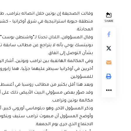
وقالت الصحيفة إن بوتين خلال اتصاله بترامب، ط
منطقة حيوية استراتيجية في شرق أوكرانيا – كشر
SHARE
المحادثة.
وقال المسؤولان، اللذان تحدثا لـ”واشنطن بوست”
دونيتسك يوحي بأنه لا يتراجع عن مطالب سابقة ت
بشأن التوصل إلى اتفاق.
وفي المكالمة الهاتفية بين ترامب وبوتين، أشار ا
أخريين في أوكرانيا سيطر عليهما جزئيا، هما زابو
للمسؤولين.
ويعد هذا أقل بكثير من مطالب روسيا في أغسطس خ
وقد صوّر بعض مسؤولي البيت الأبيض ذلك على أنه 
مكالمة بوتين وترامب.
وذكر المسؤول الآخر، وهو دبلوماسي أوروبي كبير، أنه
وأوضح المسؤول أن مبعوث ترامب ستيف ويتكوف 
الاجتماع الذي جرى يوم الجمعة.