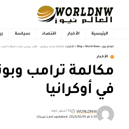
الرئيسية
الأخبار
اقتصاد
سياسة
ري
العالم نيوز - World News
>
Blog
>
الأخبار
>
مكالمة ترامب وبوتين.. طلب روسي محدد لإنهاء الحرب ف
الأخبار
مكالمة ترامب وبو
في أوكرانيا
WORLDNW
10 أشهر ago
Last updated: 2025/10/19 at 3:33 صباحًا