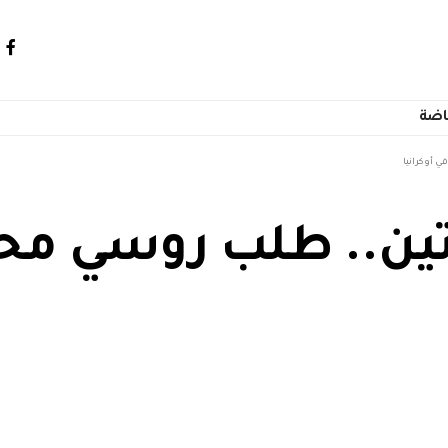
اضة
ي أوكرانيا
تين.. طلب روسي محد