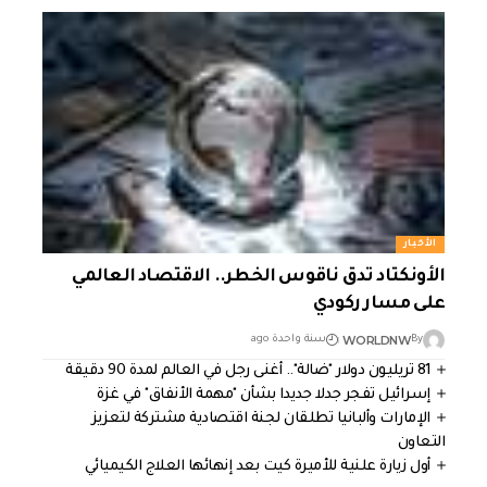
الأخبار
الأونكتاد تدق ناقوس الخطر.. الاقتصاد العالمي
على مسار ركودي
WORLDNW
By
سنة واحدة ago
81 تريليون دولار "ضالة".. أغنى رجل في العالم لمدة 90 دقيقة
إسرائيل تفجر جدلا جديدا بشأن "مهمة الأنفاق" في غزة
الإمارات وألبانيا تطلقان لجنة اقتصادية مشتركة لتعزيز
التعاون
أول زيارة علنية للأميرة كيت بعد إنهائها العلاج الكيميائي