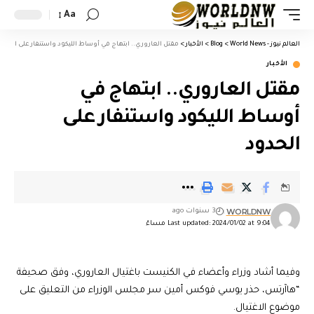
Aa
العالم نيوز - World News
>
Blog
>
الأخبار
>
مقتل العاروري.. ابتهاج في أوساط الليكود واستنفار على الحدو
الأخبار
مقتل العاروري.. ابتهاج في
أوساط الليكود واستنفار على
الحدود
WORLDNW
3 سنوات ago
Last updated: 2024/01/02 at 9:04 مساءً
وفيما أشاد وزراء وأعضاء في الكنيست باغتيال العاروري، وفق صحيفة
“هاآرتس، حذر يوسي فوكس أمين سر مجلس الوزراء من التعليق على
موضوع الاغتيال.