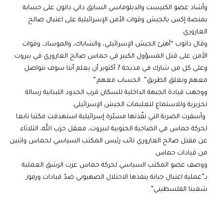
وأشاد عضو الكنيست والدبلوماسي السابق داني دانون على حسابه
بمنصة إكس بالجيش وقوات الأمن الإسرائيلية على اغتيال صالح
العاروري.
وقال دانوب “أهنئ الجيش الإسرائيلي، والشاباك، والموساد، وقوات
الأمن على قتل المسؤول الكبير في حماس صالح العاروري في بيروت.
وعلى كل من شارك في مذبحة 7 أكتوبر أن يعلم أننا سوف نتواصل
معهم ونغلق الطريق”. الحساب معهم.”
ووجهت قيادة الجبهة الداخلية للسكان قرب الحدود اللبنانية رسالة
تحزيرية وللاستماع لتعليمات الجيش الإسرائيلي.
وأسفرت الضربة التي نفّذتها مسيّرة إسرائيلية استهدفت مكتبا تابعا
لحركة حماس في الضاحية الجنوبية لبيروت، معقل حزب الله، الثلاثاء
عن مقتل صالح العاروري نائب رئيس المكتب السياسي لحماس واثنين
من قيادات حماس.
ووصف عضو المكتب السياسي لحركة حماس عزت الرشق العملية
بـ”عملية اغتيال جبانة ينفذها الاحتلال الصهيوني ضدّ قيادات ورموز
شعبنا الفلسطيني”.