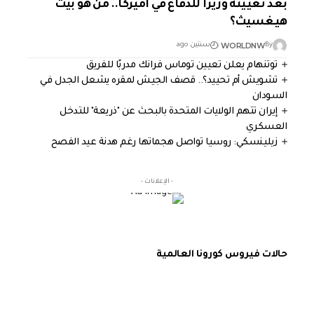
بعد تعيينه وزيرا للدفاع في أميركا.. من هو بيت
هيغسيث؟
WORLDNW
By
سنتين ago
توتنهام يعلن تعيين توماس فرانك مدربًا للفريق
تشويش أم تحييد؟.. قصف الجيش لمقره يشعل الجدل في
السودان
إيران تتهم الولايات المتحدة بالبحث عن "ذريعة" للتدخل
العسكري
زيلينسكي: روسيا تواصل هجماتها رغم هدنة عيد الفصح
- الإعلانات -
حالات فيروس كورونا العالمية