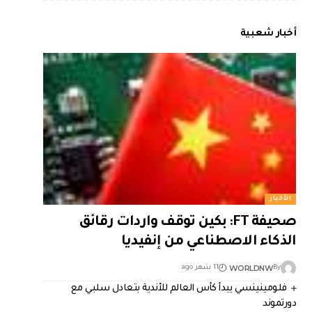
أخبار شعبية
الأخبار
صحيفة FT: بكين توقف واردات رقائق
الذكاء الاصطناعي من إنفيديا
WORLDNW
By
11 شهر ago
فلومينينسي يبدأ كأس العالم للأندية بتعادل سلبي مع
دورتموند