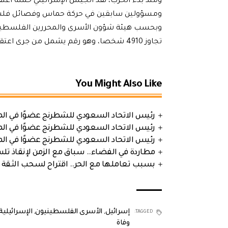
ومنذ بدء الحرب، نفذ الجيش الإسرائيلي حملة اع
ومسؤولين سابقين في حركة حماس وفصائل فلس
وبحسب هيئة شؤون الأسرى والمحررين الفلسطينية ا
تجاوز 4910 شخصا، وهو رقم يشمل من جرى اعتقالهم من المنازل وعبر الحواجز العسكرية.
You Might Also Like
رئيس الاتحاد السعودي للشطرنج عضوًا في الم
رئيس الاتحاد السعودي للشطرنج عضوًا في الم
رئيس الاتحاد السعودي للشطرنج عضوًا في الم
مطاردة في الفضاء.. سباق مع الزمن لإنقاذ تل
بسبب تعاملها مع الحر.. اقتراح لسحب الثقة 
إسرائيل
,
الأسرى الفلسطينيون
,
الإسرائيلية
TAGGED:
وفاة