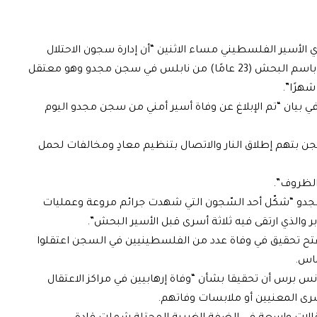
 الأسير الفلسطيني مساء الاثنين “أن إدارة سجون الاحتلال
نفّذت عملية اغتيال جديدة بحقّ الأسير عبد الرحمن باسم البحش (23 عامًا) من نابلس في سجن مجدو وهو معتقل
 بيان “تم الإبلاغ عن وفاة أسير أمني من سجن مجدو اليوم
 بتهم إطلاق النار والاتصال بتنظيم معادٍ ومخالفات لحمل
لظروف”.
جدو “شكّل أحد السّجون التي شهدت جرائم مروعة وعمليات
والذي ارتقى فيه ثلاثة أسرى قبل الأسير البحش”.
يلي اعلن في 29 ديسمبر عن فتح تحقيق في وفاة عدد من الفلسطينيين في السجن اعتقلوا
ماس.
 برس أن تحقيقا بشأن “وفاة إرهابيين في مراكز الاعتقال
سرى المعنيين أو ملابسات وفاتهم.