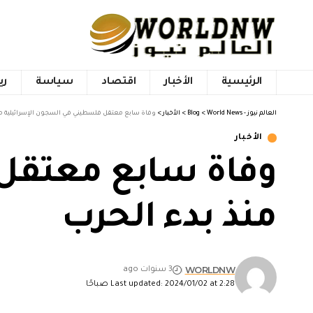
الرئيسية
الأخبار
اقتصاد
سياسة
ري
العالم نيوز - World News
>
Blog
>
الأخبار
>
وفاة سابع معتقل فلسطيني في السجون الإسرائيلية من
الأخبار
وفاة سابع معتقل 
منذ بدء الحرب
WORLDNW
3 سنوات ago
Last updated: 2024/01/02 at 2:28 صباحًا