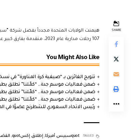
هيمنت الولايات المتحدة مجدداً بفضل شركة “سب
SHARE
107 رحلات مدارية عام 2023، متقدمة بفارق كبير عن الدول الأخرى في هذا القطاع الاستراتيجي.
You Might Also Like
تتويج الفائزين بـ “صيفية كرة المناورة” في نسخت
ضمن فعاليات موسم جدة.. “كمّلنا” تطلق بطولتها في جد
ضمن فعاليات موسم جدة.. “كمّلنا” تطلق بطولتها في جد
ضمن فعاليات موسم جدة.. “كمّلنا” تطلق بطولتها في جد
رئيس الاتحاد السعودي للشطرنج عضوًا في الم
quotسبيس
,
أميركا
,
إطلاق
,
إكسquot
,
الفضا
TAGGED: