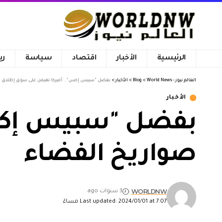
الرئيسية
الأخبار
اقتصاد
سياسة
ري
العالم نيوز - World News
>
Blog
>
الأخبار
>
بفضل "سبيس إكس".. أميركا تهيمن على سوق إطلاق ص
الأخبار
بفضل "سبيس إكس"
صواريخ الفضاء
WORLDNW
3 سنوات ago
Last updated: 2024/01/01 at 7:07 مساءً