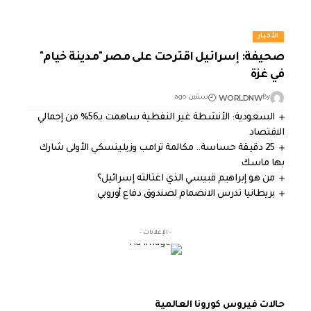
الأخبار
صحيفة: إسرائيل اقترحت على مصر "مدينة خيام"
في غزة
WORLDNW
By
سنتين ago
السعودية: الأنشطة غير النفطية ساهمت بـ56% من إجمالي
الاقتصاد
25 دقيقة حساسة.. مكالمة ترامب وزيلينسكي الأولى شارك
بها ماسك
من هو إبراهيم قبيسي الذي اغتالته إسرائيل؟
بريطانيا تدرس الانضمام لصندوق دفاع أوروبي
- الإعلانات -
حالات فيروس كورونا العالمية