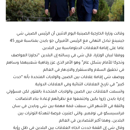
وقالت وزارة الخارجية الصينية اليوم الاثنين أن الرئيس الصيني شي
جينبينغ تبادل التهاني مع الرئيس الأميركي جو بايدن بمناسبة مرور 45
عاما على إقامة العلاقات الدبلوماسية بين البلدين.
ووفقا لبيان الوزارة، قال شي في رسالته إن البلدين “تجاوزا العواصف
وتحركا للأمام بشكل عام” وهو الأمر الذي عزز رفاهية شعبيهما وساهم
في تحقيق السلام والاستقرار والازدهار في العالم.
ووصف شي إقامة علاقات بين الصين والولايات المتحدة بأنه “حدث
كبير” في تاريخ العلاقات الثنائية وفي العلاقات الدولية.
واتسمت العلاقات بين الصين والولايات المتحدة بالفتور، لكن مسؤولي
إدارة بايدن زاروا بكين واجتمعوا مع نظرائهم لإعادة بناء الاتصالات
والثقة في الأشهر التي سبقت قمة مهمة بين شي وبايدن في سان
فرانسيسكو في نوفمبر، والتي اعتبرت فرصة لتهدئة التوترات بين
البلدين، وهما أكبر اقتصادين في العالم.
وقال شي إن القمة حددت اتجاه العلاقات بين البلدين في ظل رؤية