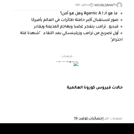
WORLDNW
By
سنتين ago
ما هو الـ Agentic A.I وهل هو آمن؟
صور لاستقبال أكبر حاملة طائرات في العالم بأميركا
فيديو.. ترامب ينفجر غضبا ويهاجم المذيعة ويغادر
أول تصريح من ترامب وزيلينسكي بعد اللقاء.. "شهدنا قلة
احترام"
- الإعلانات -
حالات فيروس كورونا العالمية
إحصائيات كوفيد -19
معلومات اكثر: