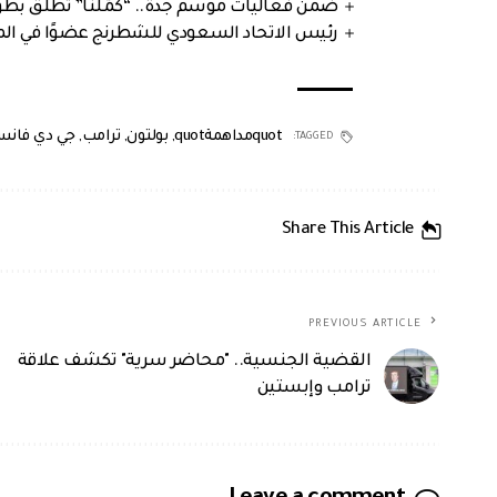
ضمن فعاليات موسم جدة.. “كمّلنا” تطلق بطولتها في جد
رئيس الاتحاد السعودي للشطرنج عضوًا في الم
quotمداهمةquot
,
بولتون
,
ترامب
,
جي دي فان
TAGGED:
Share This Article
PREVIOUS ARTICLE
القضية الجنسية.. "محاضر سرية" تكشف علاقة
ترامب وإبستين