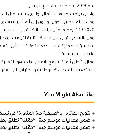
عام 2019 بعد خلاف حاد مع الرئيس.
وادعى ترامب حينها أنه أقال بولتون، بينما قال الأ
ومنذ ذلك الحين، تحول بولتون إلى أحد أبرز منتقد
2020 كتابًا زعم فيه أن ترامب اتخذ قرارات سياسية بناءً على حسابات انتخابية بحتة.
وفي الأشهر الأولى من الولاية الثانية لترامب، واص
عند سؤاله عمّا إذا كانت هذه التحقيقات تأتي انتق
وليست سياسية.
وقال: “أظن أنه إذا سمح الإعلام والجمهور الأميركي
لمقتضيات المصلحة الوطنية وباحترام تام للقانون
You Might Also Like
تتويج الفائزين بـ “صيفية كرة المناورة” في نسخت
ضمن فعاليات موسم جدة.. “كمّلنا” تطلق بطولتها في جد
ضمن فعاليات موسم جدة.. “كمّلنا” تطلق بطولتها في جد