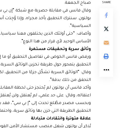
صباح الجمعة.
SHARE
وقال فانس في مقابلة حصرية مع شبكة “إن بي سي
بولتون. سنترك التحقيق يأخذ مجراه، وإذا وُجِدَت 
السياسية”.
وأضاف: “حتى أولئك الذين يختلفون معنا سياسيا، 
الأساس الوحيد لأي قرار من هذا النوع”.
وثائق سرية وتحقيقات مستمرة
ورفض فانس الخوض في تفاصيل التحقيق أو ما إذا ك
التحقيق يتمحور حول طريقة تخزين الوثائق السرية.
وقال: “الوثائق السرية تشكّل جزءًا من التحقيق،
التحقق من ذلك بدقة”.
وأكد فانس أن بولتون لم يُحتجز حتى لحظة المقابلة
اعتقاله، وقال: على حد علمي، لم يُعتقل ولن يُعتقل 
وبحسب مصدر مطّلع تحدث إلى “إ بي سي”، فقد بد
التحقيق الطريقة التي خزن بها وثائق سرية، واحت
علاقة متوترة وانتقادات متبادلة
يُذكر أن بولتون شغل منصب مستشار الأمن القومي