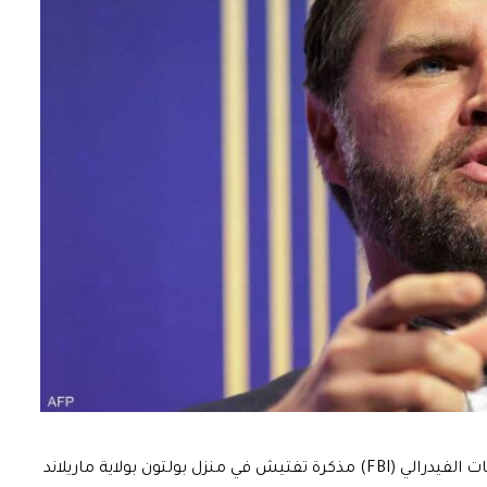
وجاءت تصريحات فانس بعد تنفيذ مكتب التحقيقات الفيدرالي (FBI) مذكرة تفتيش في منزل بولتون بولاية ماريلاند