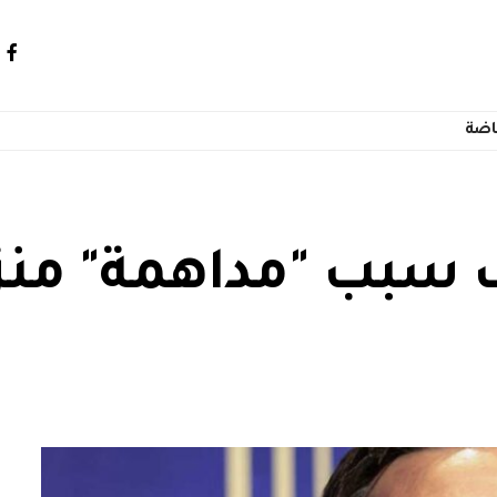
اضة
سبب "مداهمة" منز