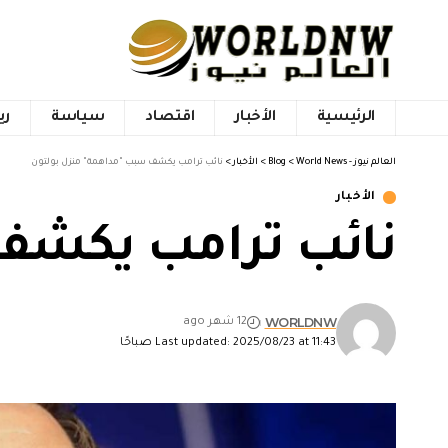
الرئيسية
الأخبار
اقتصاد
سياسة
ري
العالم نيوز - World News
>
Blog
>
الأخبار
>
نائب ترامب يكشف سبب "مداهمة" منزل بولتون
الأخبار
نائب ترامب يكشف 
WORLDNW
12 شهر ago
Last updated: 2025/08/23 at 11:43 صباحًا