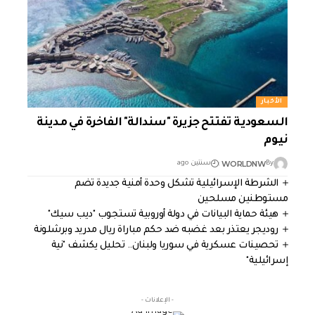
الأخبار
السعودية تفتتح جزيرة "سندالة" الفاخرة في مدينة
نيوم
WORLDNW
By
سنتين ago
الشرطة الإسرائيلية تشكل وحدة أمنية جديدة تضم
مستوطنين مسلحين
هيئة حماية البيانات في دولة أوروبية تستجوب "ديب سيك"
روديجر يعتذر بعد غضبه ضد حكم مباراة ريال مدريد وبرشلونة
تحصينات عسكرية في سوريا ولبنان.. تحليل يكشف "نية
إسرائيلية"
- الإعلانات -