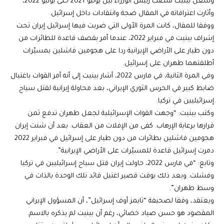
وشغل بينيت منصب رئيس الوزراء بين يونيو 2021 حتى يونيو 2022،
وأثارت اعترافاته في المقال ضجة وانتقادات داخل إسرائيل.
ووفقا للمقال، كانت المرة الأولى التي ضربت فيها إسرائيل إيران تحت
إشراف بينيت في فبراير 2022، عندما أمر بقصف قاعدة للطائرات من
دون طيار على الأراضي الإيرانية ردا على هجومين فاشلين بمسيّرات
أطلقتهما طهران على إسرائيل.
وفي المرة الثانية، في مارس 2022، أشار بينيت إلى أنه أمر القوات باغتيال
ضابط كبير في الحرس الثوري الإيراني، بعد محاولة إيرانية لقتل سياح
إسرائيليين في تركيا.
وكتب بينيت: “وجهت القوات الإسرائيلية لجعل طهران تدفع ثمن
قرارها برعاية الإرهاب. كفى من الإفلات من العقاب. بعد أن شنت إيران
هجومين فاشلين بطائرات من دون طيار على إسرائيل في فبراير 2022
دمرت إسرائيل قاعدة للمسيّرات على الأراضي الإيرانية”.
وتابع: “في مارس 2022، حاولت إيران قتل سياح إسرائيليين في تركيا
وفشلت. وبعد ذلك بوقت قصير اغتيل قائد تلك الوحدة بالذات في
وسط طهران”.
ويعتقد، وفقا لصحيفة “تايمز أوف إسرائيل”، أن المسؤول الإيراني
المقصود هو حسن صياد خضائي، رغم أن بينيت لم يذكره بالاسم.