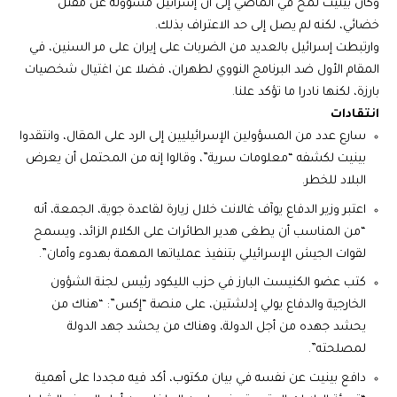
وكان بينيت لمح في الماضي إلى أن إسرائيل مسؤولة عن مقتل
خضائي، لكنه لم يصل إلى حد الاعتراف بذلك.
وارتبطت إسرائيل بالعديد من الضربات على إيران على مر السنين، في
المقام الأول ضد البرنامج النووي لطهران، فضلا عن اغتيال شخصيات
بارزة، لكنها نادرا ما تؤكد علنا.
انتقادات
سارع عدد من المسؤولين الإسرائيليين إلى الرد على المقال، وانتقدوا
بينيت لكشفه “معلومات سرية”، وقالوا إنه من المحتمل أن يعرض
البلاد للخطر.
اعتبر وزير الدفاع يوآف غالانت خلال زيارة لقاعدة جوية، الجمعة، أنه
“من المناسب أن يطغى هدير الطائرات على الكلام الزائد، ويسمح
لقوات الجيش الإسرائيلي بتنفيذ عملياتها المهمة بهدوء وأمان”.
كتب عضو الكنيست البارز في حزب الليكود رئيس لجنة الشؤون
الخارجية والدفاع يولي إدلشتين، على منصة “إكس”: “هناك من
يحشد جهده من أجل الدولة، وهناك من يحشد جهد الدولة
لمصلحته”.
دافع بينيت عن نفسه في بيان مكتوب، أكد فيه مجددا على أهمية