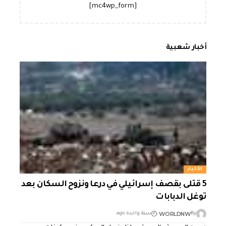
[mc4wp_form]
أخبار شعبية
الأخبار
5 قتلى بقصف إسرائيلي في درعا ونزوح السكان بعد
توغل الدبابات
WORLDNW
By
سنة واحدة ago