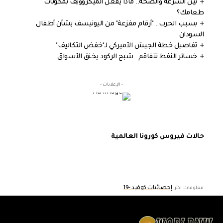
بين السرعة والصحة.. ماذا يفعل الميكروويف بمكونات
طعامك؟
بسبب الحرب.. "أرقام مفزعة" من اليونيسف بشأن أطفال
السودان
تفاصيل خطة الجيش الأميركي لـ"خفض التكاليف"
خسائر النفط تتفاقم.. شبح الركود يخنق الأسواق
- الإعلانات -
حالات فيروس كورونا العالمية
إحصائيات كوفيد -19
معلومات اكثر: