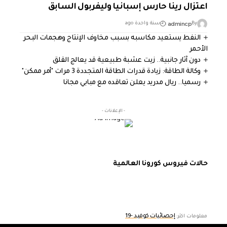
اعتزال رينا حارس إسبانيا وليفربول السابق
admincp
By
سنة واحدة ago
النفط يستعيد مكاسبه بسبب مخاوف الإنتاج وهجمات البحر
الأحمر
دون آثار جانبية.. زيت عشبة طبيعية قد يعالج القلق
وكالة الطاقة: زيادة قدرات الطاقة المتجددة 3 مرات "أمر ممكن"
رسميا.. ريال مدريد يعلن تعاقده مع مبابي مجانا
- الإعلانات -
حالات فيروس كورونا العالمية
إحصائيات كوفيد -19
معلومات اكثر: