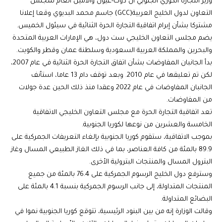
وزير التجارة الكوري الجنوبي آن دوك-غيون والأمين العام لمجلس
التعاون لدول الخليج العربية(GCC) جاسم محمد البديوي وقعا إعلانا
مشتركا بشأن إبرام اتفاقية التجارة الحرة الثنائية في سيئول الخميس.
يضم مجلس التعاون الخليجي ست دول، هي الإمارات العربية المتحدة
والبحرين والمملكة العربية السعودية وسلطنة عمان وقطر والكويت.
بدأ الجانبان المفاوضات بشأن اتفاق التجارة الحرة الثنائية في عام 2007،
لكن تم تعليقها في عام 2010. وبعد توقف دام 13 عاما، استأنف
الجانبان المفاوضات في عام 2022 وعقدا منذ ذلك الحين عدة جولات
من المفاوضات.
تعد اتفاقية التجارة الحرة مع مجلس التعاون الخليجي الاتفاقية
الخامسة والعشرين من نوعها لكوريا الجنوبية.
بموجب الاتفاقية، ستقوم كوريا الجنوبية بإلغاء التعريفات الجمركية على
89.9 بالمئة من كافة العناصر، بما في ذلك الغاز الطبيعي المسال وغاز
البترول المسال والمنتجات البترولية الأخرى.
وسترفع دول الخليج الرسوم الجمركية على 76.4 بالمئة من جميع
المنتجات المتداولة، إلى جانب الرسوم الجمركية بنسبة 4.1 بالمئة على
البضائع المتداولة.
وقالت الوزارة إنه من بين البنود الرئيسية، تتوقع كوريا الجنوبية نموا في