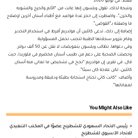
فقط، في يوليو 2020.
ونتيجة لذلك، تقول ويلسون إنها عانت من “الألم والحرج والتشويه
والحزن”، واضطرت إلى حجز عدة مواعيد مع أطباء أسنان آخرين لإصلاح
ما وصفته بـ”الفوضى”.
إضافة إلى ذلك، تدعي كاثلين أن مولدريم أفرط في استخدام التخدير
وقام بتزوير سجلاتها الطبية لتجنب تحمل المسؤولية.
وفي دعواها، تطالب ويلسون بتعويضات لا تقل عن 50 ألف دولار.
وحصلت الضحية على دعم من طبيب أسنان مخضرم في فلوريدا، حيث
قال، في تقرير، إن مولدريم “نجح في تشخيص ما تعاني منه أسنان
كاثلين، لكن علاجه كان سيئا”.
وأضاف: “كانت كاتي تحتاج استجابة بطيئة ودقيقة ومدروسة
لمعاناتها”.
You Might Also Like
رئيس الاتحاد السعودي للشطرنج عضوًا في المكتب التنفيذي
للاتحاد الآسيوي للشطرنج