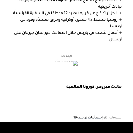
الذهب يتراجع 1% مع انحسار مخاوف الحرب التجارية وترقب
بيانات أمريكية
الجزائر تدافع عن قرارها بطرد 12 موظفا في السفارة الفرنسية
روسيا تسقط 42 مسيرة أوكرانية وحريق بمنشأة وقود في
أوديسا
أعمال شغب في باريس خلال احتفالات فوز سان جيرمان على
أرسنال
- الإعلانات -
حالات فيروس كورونا العالمية
إحصائيات كوفيد -19
معلومات اكثر: