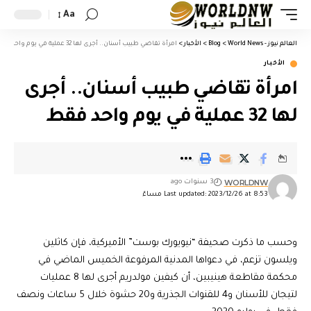
Aa
العالم نيوز - World News
>
Blog
>
الأخبار
>
امرأة تقاضي طبيب أسنان.. أجرى لها 32 عملية في يوم واحد فقط
الأخبار
امرأة تقاضي طبيب أسنان.. أجرى
لها 32 عملية في يوم واحد فقط
WORLDNW
3 سنوات ago
Last updated: 2023/12/26 at 8:53 مساءً
وحسب ما ذكرت صحيفة “نيويورك بوست” الأميركية، فإن كاثلين
ويلسون تزعم، في دعواها المدنية المرفوعة الخميس الماضي في
محكمة مقاطعة هينيبين، أن كيفين مولدريم أجرى لها 8 عمليات
لتيجان للأسنان و4 للقنوات الجذرية و20 حشوة خلال 5 ساعات ونصف