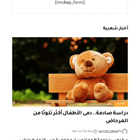
[mc4wp_form]
أخبار شعبية
الأخبار
دراسة صادمة.. دمى الأطفال أكثر تلوثا من
المرحاض
WORLDNW
By
سنة واحدة ago