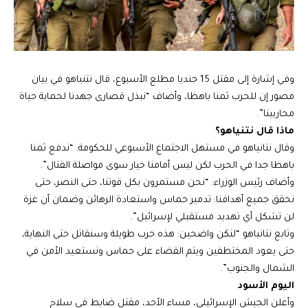
وفي إشارة إلى مقتل 15 جنديا مطلع الأسبوع، قال نتنياهو في بيان
مصور إن للحرب ثمنا باهظا، وأضاف “نبذل قصارى جهدنا لحماية حياة
محاربينا”.
ماذا قال نتنياهو؟
وقال نتانياهو في مستهل الاجتماع الأسبوعي للحكومة: “ندفع ثمنا
باهظا جدا في الحرب لكن ليس أمامنا خيار سوى مواصلة القتال”.
وأضاف رئيس الوزراء: “نحن مستمرون بكل قوتنا، حتى النصر، حتى
نحقق جميع أهدافنا: تدمير حماس واستعادة الرهائن وضمان أن غزة
لن تشكل أي تهديد مستقبلي لإسرائيل”.
وتابع نتانياهو “لنكن واضحين: هذه حرب طويلة وسنقاتل حتى النهاية،
حتى يعود المختطفين ويتم القضاء على حماس ونستعيد الأمن في
الشمال والجنوب”.
اليوم الأسود
وأعلن الجيش الإسرائيلي، مساء الأحد، مقتل ضابط في سلاح