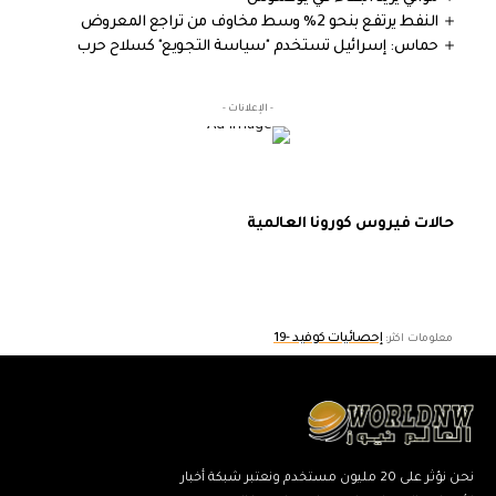
النفط يرتفع بنحو 2% وسط مخاوف من تراجع المعروض
حماس: إسرائيل تستخدم "سياسة التجويع" كسلاح حرب
- الإعلانات -
حالات فيروس كورونا العالمية
إحصائيات كوفيد -19
معلومات اكثر:
نحن نؤثر على 20 مليون مستخدم ونعتبر شبكة أخبار