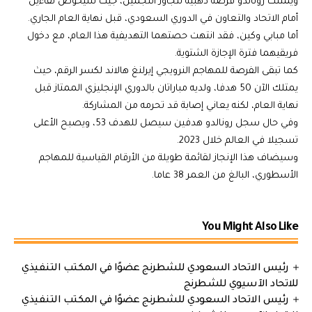
ويمتلك رونالدو فرصة ذهبية لتجاوز النجمين، جيث سيخوض لقاءين
أمام الاتحاد والتعاون في الدوري السعودي، قبل نهاية العام الجاري.
أما مبابي وكين، فقد انتهت حصتهما التهديفية هذا العام، مع دخول
فريقيهما فترة الإجازة الشتوية.
كما تبقى الفرصة للمهاجم النرويجي إيرلنغ هالاند لكسر الرقم، حيث
يمتلك الآن 50 هدفا، ولديه مباراتان بالدوري الإنجليزي الممتاز قبل
نهاية العام، لكنه يعاني إصابة قد تحرمه من المشاركة.
وفي حال سجل رونالدو هدفين سيصل للهدف 53، ويصبح الأعلى
تسجيلا في العالم خلال 2023.
وسيضاف هذا الإنجاز لقائمة طويلة من الأرقام القياسية للمهاجم
الأسطوري، البالغ من العمر 38 عاما.
You Might Also Like
رئيس الاتحاد السعودي للشطرنج عضوًا في المكتب التنفيذي
للاتحاد الآسيوي للشطرنج
رئيس الاتحاد السعودي للشطرنج عضوًا في المكتب التنفيذي