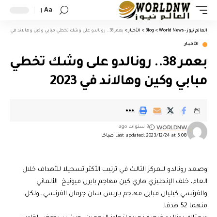
Aa
العالم نيوز - World News
>
Blog
>
الأخبار
>
بعمر 38.. رونالدو على وشك تخطي مبابي وكين وهالاند في 2023
الأخبار
بعمر 38.. رونالدو على وشك تخطي
مبابي وكين وهالاند في 2023
WORLDNW
3 سنوات ago
Last updated: 2023/12/24 at 5:08 صباحًا
وصعد رونالدو للمركز الثالث في ترتيب الأكثر تسجيلا للأهداف خلال
العام، خلف الإنجليزي هاري كين مهاجم بايرن ميونيخ الألماني
والفرنسي كيليان مبابي مهاجم باريس سان جرمان الفرنسي، ولكل
منهما 52 هدفا.