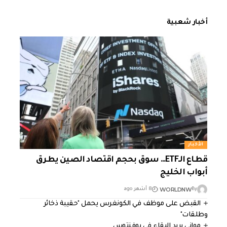
أخبار شعبية
الأخبار
قطاع الـETF… سوق بحجم اقتصاد الصين يطرق
أبواب الخليج
WORLDNW
By
8 أشهر ago
القبض على موظف في الكونغرس يحمل "حقيبة ذخائر
وطلقات"
مواني يريد البقاء في يوفنتوس