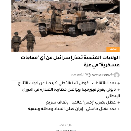
الأخبار
الولايات المتحدة تحذر إسرائيل من أي "مفاجآت
عسكرية" في غزة
WORLDNW
By
10 أشهر ago
بعد الانتقادات.. غوغل تبدأ بالتخلي تدريجيا عن أدوات التتبع
نابولي يهزم فيورنتينا ويواصل مطاردة الصدارة في الدوري
الإيطالي
عطل يضرب "إكس" عالميا.. وتعاف سريع
بعد مقتل خامنئي.. إيران تعلن الحداد وعطلة رسمية
- الإعلانات -