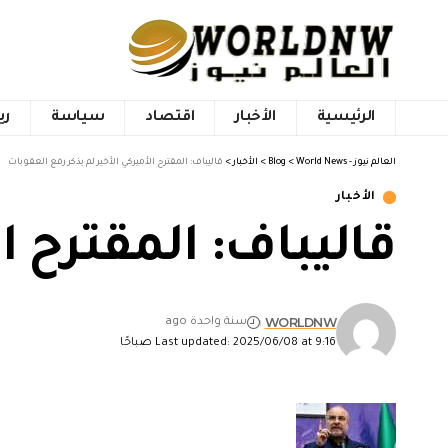
الرئيسية
الأخبار
اقتصاد
سياسة
ري
العالم نيوز - World News
>
Blog
>
الأخبار
>
قاليباف: المقترح الأميركي الأخير لم يذكر رفع العقوبات
الأخبار
قاليباف: المقترح ا
WORLDNW
سنة واحدة ago
Last updated: 2025/06/08 at 9:16 صباحًا