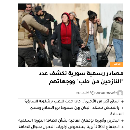
الأخبار
مصادر رسمية سورية تكشف عدد
"النازحين من حلب" ووجهاتهم
WORLDNW
By
7 أشهر ago
"ساق أكبر من الأخرى".. ماذا حدث للاعب برشلونة السابق؟
واشنطن تصعّد.. لبنان بين ضغوط نزع السلاح وتحدي
السيادة
البحرين وأميركا توقعان اتفاقية بشأن الطاقة النووية السلمية
الاجتماع الـ30 لـ آيرينا يستعرض أولويات التحول بمجال الطاقة