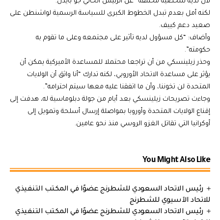
لأن لديه شخصية مختلفة” عن الرئيس الحالي جو بايدن.
لكنه أمل بعدم تبدل الخطوط الكبرى للسياسة الرسمية لواشنطن على
صعيد دعم كييف.
وأضاف: “كل مسؤول لديه تأثير على مجتمعه وعلى ما تقوم به
حكومته”.
وحذر زيلينسكي من أن تراجعا محتملا للمساعدة الأميركية يمكن أن
يؤثر على مساعدة الاتحاد الأوروبي، لكنه تدارك “أنا واثق أن الولايات
المتحدة لن تخوننا، وأن ما اتفقنا عليه معها سيتم احترامه”.
وجاءت تصريحات زيلينسكي بعد أيام من جولة دبلوماسية له، هدفت إلى
إقناع الولايات المتحدة وأوروبا بمواصلة إرسال أسلحة وتمويل إلى
أوكرانيا التي تقاتل الغزو الروسي منذ نحو عامين.
You Might Also Like
رئيس الاتحاد السعودي للشطرنج عضوًا في المكتب التنفيذي
للاتحاد الآسيوي للشطرنج
رئيس الاتحاد السعودي للشطرنج عضوًا في المكتب التنفيذي