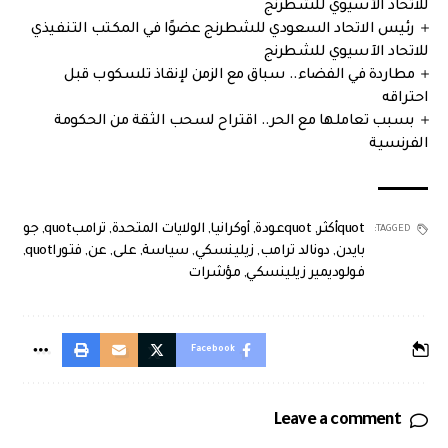
للاتحاد الآسيوي للشطرنج
رئيس الاتحاد السعودي للشطرنج عضوًا في المكتب التنفيذي
للاتحاد الآسيوي للشطرنج
مطاردة في الفضاء.. سباق مع الزمن لإنقاذ تلسكوب قبل
احتراقه
بسبب تعاملها مع الحر.. اقتراح لسحب الثقة من الحكومة
الفرنسية
quotأكثر
,
quotعودة
,
أوكرانيا
,
الولايات المتحدة
,
ترامبquot
,
جو
TAGGED:
بايدن
,
دونالد ترامب
,
زيلينسكي
,
سياسة
,
على
,
عن
,
فتوراquot
,
فولوديمير زيلينسكي
,
مؤشرات
Facebook
Leave a comment