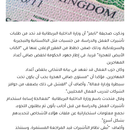
وذكرت صحيفة “تايمز” أن وزارة الداخلية البريطانية قد تحد من طلبات
تأشيرات العمل والدراسة، من جنسيات مثل الباكستانية والنيجيرية
والسريلانكية، وذلك ضمن خطط من المقرر الإعلان عنها في “الكتاب
الأبيض للهجرة” قريبا، في إطار جهود الحكومة لخفض صافي أعداد
المهاجرين.
وكان حزب العمال قد تعهد في بيانه الانتخابي بخفض أعداد
المهاجرين، مؤكدا أن “مستوى صافي الهجرة يجب أن يكون تحت
سيطرة وإدارة فعالة”، وأضاف أن “الفشل في ذلك يضعف من حوافز
الشركات لتدريب العمال المحليين”.
وقال متحدث باسم وزارة الداخلية البريطانية: “لمعالجة إساءة استخدام
تأشيرات العمل والدراسة من قبل أجانب يأتون ثم يطلبون اللجوء،
نجمع معلومات استخباراتية عن ملفات هؤلاء الأشخاص لتحديدهم
بشكل أسرع”.
وأضاف: “نُبقي نظام التأشيرات قيد المراجعة المستمرة، وسنتخذ