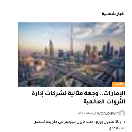
أخبار شعبية
الأخبار
الإمارات.. وجهة مثالية لشركات إدارة
الثروات العالمية
WORLDNW
By
سنتين ago
بـ30 مليون يورو.. نجم بايرن ميونيخ في طريقه للنصر
السعودي