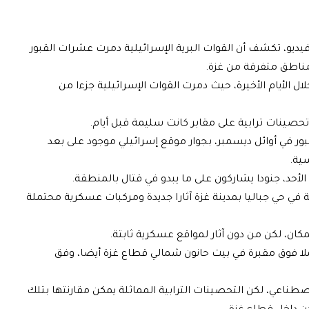
و، تكشف أن القوات البرية الإسرائيلية دمرت عشرات القبور
 الأيام الأخيرة، حيث دمرت القوات الإسرائيلية جزءا من
صينات ترابية على مقابر كانت سليمة قبل أيام.
ر في أوائل ديسمبر، بجوار موقع إسرائيلي موجود على بعد
سية.
أحد، جنودا يشاركون على ما يبدو في قتال بالمنطقة.
في حي جباليا بمدينة غزة آثارا جديدة ومركبات عسكرية محتملة
كان، لكن من دون آثار لمواقع عسكرية ثابتة.
ا فوق مقبرة في بيت حانون شمالي قطاع غزة أيضا، وفق
ناعي، لكن التحصينات الترابية المماثلة يمكن مقارنتها بتلك