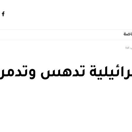
اضة
ي غزة
رائيلية تدهس وتدمر