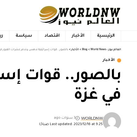
الرئيسية
الأخبار
اقتصاد
سياسة
ري
العالم نيوز - World News
>
Blog
>
الأخبار
>
بالصور.. قوات إسرائيلية تدهس وتدمر عشرات القبور ف
الأخبار
بالصور.. قوات إس
في غزة
WORLDNW
3 سنوات ago
Last updated: 2023/12/16 at 9:25 صباحًا