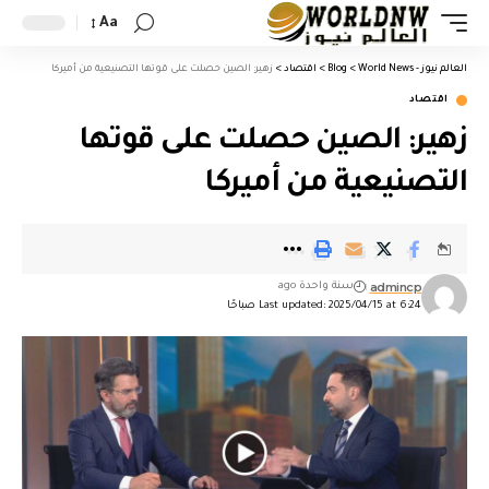
Aa
العالم نيوز - World News
>
Blog
>
اقتصاد
>
زهير: الصين حصلت على قوتها التصنيعية من أميركا
اقتصاد
زهير: الصين حصلت على قوتها
التصنيعية من أميركا
admincp
سنة واحدة ago
Last updated: 2025/04/15 at 6:24 صباحًا