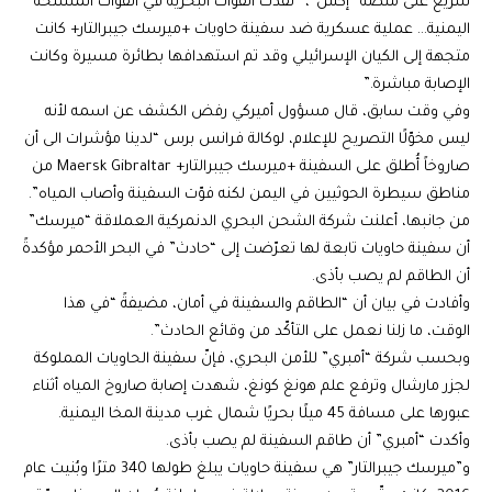
سريع على منصّة “إكس”، “نفذت القوات البحرية في القوات المسلحة
اليمنية… عملية عسكرية ضد سفينة حاويات +ميرسك جيبرالتار+ كانت
متجهة إلى الكيان الإسرائيلي وقد تم استهدافها بطائرة مسيرة وكانت
الإصابة مباشرة.”
وفي وقت سابق، قال مسؤول أميركي رفض الكشف عن اسمه لأنه
ليس مخوّلًا التصريح للإعلام، لوكالة فرانس برس “لدينا مؤشرات الى أن
صاروخاً أُطلق على السفينة +ميرسك جيبرالتار+ Maersk Gibraltar من
مناطق سيطرة الحوثيين في اليمن لكنه فوّت السفينة وأصاب المياه”.
من جانبها، أعلنت شركة الشحن البحري الدنمركية العملاقة “ميرسك”
أن سفينة حاويات تابعة لها تعرّضت إلى “حادث” في البحر الأحمر مؤكدةً
أن الطاقم لم يصب بأذى.
وأفادت في بيان أن “الطاقم والسفينة في أمان، مضيفةً “في هذا
الوقت، ما زلنا نعمل على التأكّد من وقائع الحادث”.
وبحسب شركة “أمبري” للأمن البحري، فإنّ سفينة الحاويات المملوكة
لجزر مارشال وترفع علم هونغ كونغ، شهدت إصابة صاروخ المياه أثناء
عبورها على مسافة 45 ميلًا بحريًا شمال غرب مدينة المخا اليمنية.
وأكدت “أمبري” أن طاقم السفينة لم يصب بأذى.
و”ميرسك جيبرالتار” هي سفينة حاويات يبلغ طولها 340 مترًا وبُنيت عام