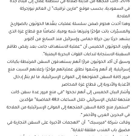
2016، كانت متّجهة من مدينة صلالة في سلطنة عُمان إلى ميناء جدّة
في السعودية، بحسب موقع “مارين ترافيك” ل العالم نيوزحركة
الملاحة.
وهذا أحدث هجوم ضمن سلسلة عمليات ينفّذها الحوثيون بالصواريخ
والمسيّرات باتت مؤخرًا وتيرتها شبه يومية، تضامنًا مع قطاع غزة الذي
يشهد حربًا بين حركة حماس وإسرائيل منذ السابع من أكتوبر.
وأورد الحوثيون الخميس أن “عملية الاستهداف جاءت بعد رفض طاقم
السفينة الاستجابة لنداءات القوات البحرية اليمنية”.
وسبق أن أكد الحوثيون مرارًا أنهم يستهدفون السفن المرتبطة بكيانات
إسرائيلية. إلا أنهم وسّعوا نطاق عملياتهم مؤخرًا بإعلانهم السبت منع
مرور كافة السفن المتوجهة إلى الموانئ الإسرائيلية، ما لم يتمّ إدخال
الأغذية والأدوية إلى قطاع غزة المحاصر.
وأشار البيان الخميس إلى أنهم نجحوا “في منع مرور عدة سفن كانت
متجهة للكيان الإسرائيلي خلال الساعات الـ48 الماضية” مؤكدين
“استمرار منع كافة السفن المتجهة إلى الموانئ الإسرائيلية من الملاحة
في البحرين العربي والأحمر “.
وقالت شركة “ميرسيك” أن “الهجمات الأخيرة على السفن التجارية في
مضيق باب المندب مقلقة للغاية”.