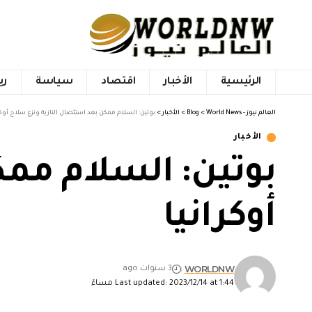
الرئيسية
الأخبار
اقتصاد
سياسة
ري
العالم نيوز - World News
>
Blog
>
الأخبار
>
بوتين: السلام ممكن بعد استئصال النازية ونزع سلاح أوكر
الأخبار
بوتين: السلام ممك
أوكرانيا
WORLDNW
3 سنوات ago
Last updated: 2023/12/14 at 1:44 مساءً