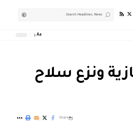
Aa
زية ونزع سلاح
Share