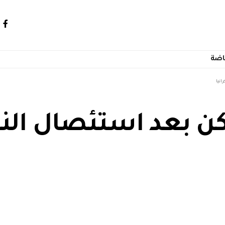
اضة
انيا
ن بعد استئصال النا