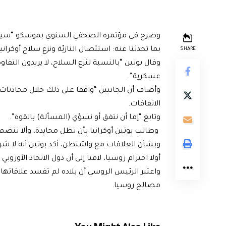
وصرح في مؤتمره الصحفي السنوي بموسكو “سيكون ه
بما تحدثنا عنه: استئصال النازيّة ونزع سلاح أوكرانيا
SHARE
وقال بوتين “بالنسبة لنزع السلاح، لا يريدون التفا
عسكرية”.
وأضاف أن الجانبين “وافقا على ذلك خلال محادثات
الاتفاقات.
وتابع “إما أن نتفق أو نسوّي (المسألة) بالقوة”.
وطالب بوتين أوكرانيا بأن تظل محايدة، وألا تنضم
وبشأن العلاقات مع واشنطن، أكد بوتين أنه لا شر
أولا احترام روسيا، لافتا إلى أن دول الاتحاد الأور
واعتبر الرئيس الروسي أن بلاده لم تفسد علاقاتها 
مصالح روسيا.