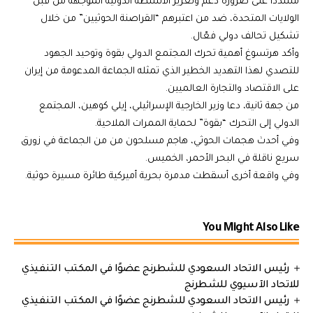
مشددا على ضرورة دعم وتعزيز الأنشطة الدولية الموجهة من قبل
الولايات المتحدة، ضد من اعتبرهم “القراصنة الحوثيين” من خلال
تشكيل تحالف دولي فعّال.
وأكد هرتسوغ أهمية تحرك المجتمع الدولي بقوة وتوحيد الجهود
للتصدي لهذا التهديد الخطير الذي تمثله الجماعة المدعومة من إيران
على الاقتصاد والتجارة العالميين.
من جهة ثانية، دعا وزير الخارجية الإسرائيلي، إيلي كوهين، المجتمع
الدولي إلى التحرك “بقوة” لحماية الممرات الملاحية.
وفي أحدث هجمات الحوثي، هاجم مسلحون من من الجماعة في زورق
سريع ناقلة في البحر الأحمر، الخميس.
وفي واقعة أخرى أسقطت مدمرة بحرية أميركية طائرة مسيرة حوثية.
You Might Also Like
رئيس الاتحاد السعودي للشطرنج عضوًا في المكتب التنفيذي
للاتحاد الآسيوي للشطرنج
رئيس الاتحاد السعودي للشطرنج عضوًا في المكتب التنفيذي