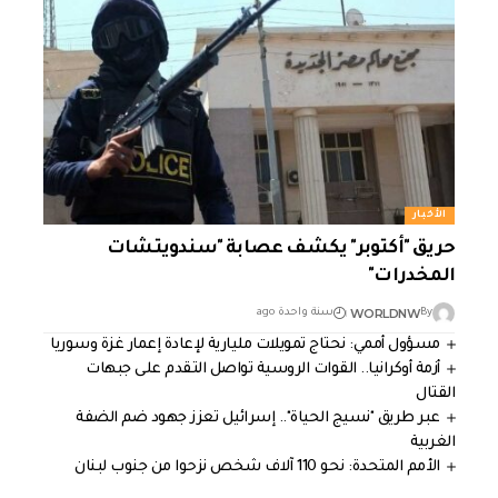
الأخبار
حريق "أكتوبر" يكشف عصابة "سندويتشات
المخدرات"
WORLDNW
By
سنة واحدة ago
مسؤول أممي: نحتاج تمويلات مليارية لإعادة إعمار غزة وسوريا
أزمة أوكرانيا.. القوات الروسية تواصل التقدم على جبهات
القتال
عبر طريق "نسيج الحياة".. إسرائيل تعزز جهود ضم الضفة
الغربية
الأمم المتحدة: نحو 110 آلاف شخص نزحوا من جنوب لبنان