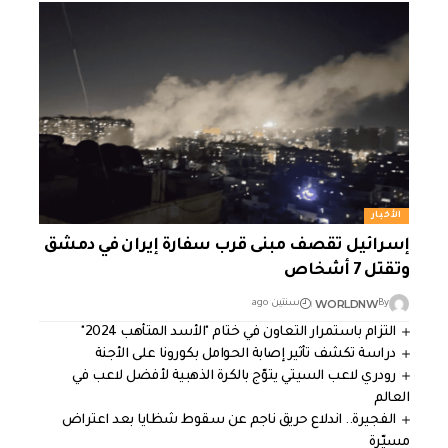
الأخبار
إسرائيل تقصف مبنى قرب سفارة إيران في دمشق
وتقتل 7 أشخاص
WORLDNW
By
سنتين ago
التزام باستمرار التعاون في ختام "الأسد المتأهب 2024"
دراسة تكشف تأثير إصابة الحوامل بكورونا على الأجنة
رودري لاعب السيتي يتوّج بالكرة الذهبية لأفضل لاعب في
العالم
الفجيرة.. اندلاع حريق ناجم عن سقوط شظايا بعد اعتراض
مسيّرة