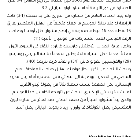
خلال مشاركته السابقة عام 2005 حين تخطاه في ربع النهائي 1-0 قبل
الخسارة في دور الأربعة أمام ساو باولو البرازيلي 2-3.
ولم يجد الاتحاد، القادم من خسارة في الدوري على يد ضمك (1-3) كانت
الرابعة له منذ بداية الموسم ما جعله متخلفاً عن الهلال المتصدر بفارق
16 نقطة بعد 16 مرحلة، صعوبة في إنهاء مشوار بطل أوقيانا وصاحب
الرقم القياسي لعدد المشاركات في مونديال الأندية (11).
وأنهى فريق المدرب الأرجنتيني مارسيلو غاياردو اللقاء في الشوط الأول
فعلياً بعدما دخل استراحة الشوطين متقدماً بثلاثية البرازيلي رومارينيو
(29) والفرنسيين نغولو كانتي (34) والقائد كريم بنزيمة (40).
ويبحث الاتحاد عن تكرار انجاز مواطنه الهلال صاحب المفاجأة العام
الماضي في المغرب بوصوله الى النهائي قبل الخسارة أمام ريال مدريد
الإسباني، لكن المهمة ليست سهلة بتاتاً في بطولة تبدو الأقرب
لمانشستر سيتي الإنكليزي الباحث عن تتويجه الخامس هذا الموسم
والذي يبدأ مشواره اعتباراً من نصف النهائي ضد الفائز من مباراة ليون
المكسيكي بطل الكونكاكاف وأوراوا ريد دايموندز الياباني بطل آسيا.