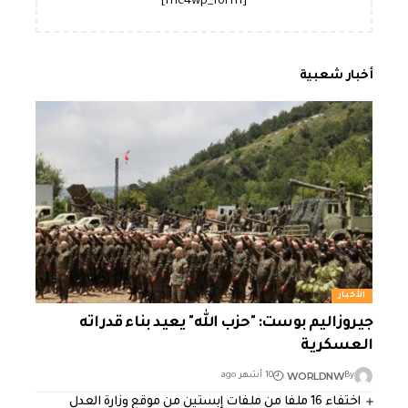
[mc4wp_form]
أخبار شعبية
الأخبار
جيروزاليم بوست: "حزب الله" يعيد بناء قدراته
العسكرية
WORLDNW
By
10 أشهر ago
اختفاء 16 ملفا من ملفات إبستين من موقع وزارة العدل