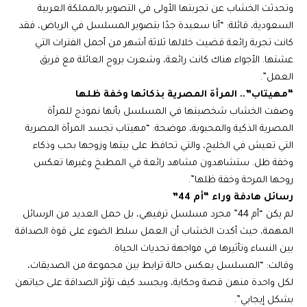
وتحدثت الخشاب عن تجربتها الأولى في التصوير بالمملكة العربية
السعودية، قائلة: “أنا سعيدة جدًا بتصوير المسلسل في الرياض، فقد
كانت تجربة رائعة قضيت خلالها ثلاثة أشهر من أجمل الفترات التي
عشتها. الأجواء هناك كانت رائعة، وشعرت بروح العائلة مع فريق
العمل”.
“مهيتاب”.. المرأة المصرية بذكائها وخفة ظلها
وصفت الخشاب شخصيتها في المسلسل بأنها نموذج للمرأة
المصرية الذكية والمحبوبة، موضحة: “مهيتاب تجسد المرأة المصرية
التي تعيش في الخليج، والتي تحافظ على بيتها وزوجها بحب وذكاء
وخفة ظل. ستشاهدون مشاهد رائعة في المطبخ وغيرها تعكس
روحها المرحة وخفة ظلها”.
رسائل هادفة وراء “أم 44”
لم يكن “أم 44” مجرد مسلسل ترفيهي، بل حمل العديد من الرسائل
المهمة، حيث أكدت الخشاب أن العمل سلط الضوء على قوة الصداقة
بين النساء وتأثيرها في مواجهة تحديات الحياة.
وقالت: “المسلسل يعكس حالة ترابط بين مجموعة من الصديقات،
لكل واحدة منهن قصة وحكاية، ويجسد كيف تؤثر الصداقة على حياتهن
بشكل إيجابي”.