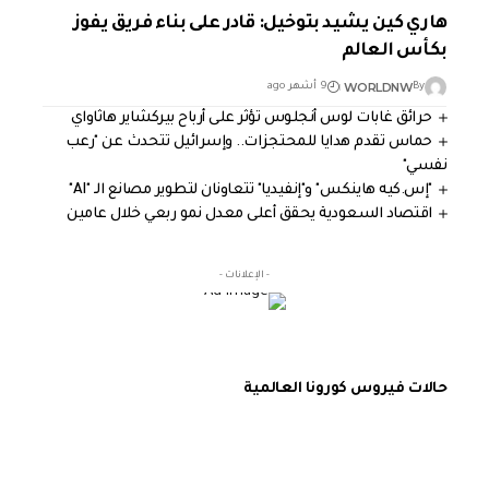
هاري كين يشيد بتوخيل: قادر على بناء فريق يفوز
بكأس العالم
WORLDNW
By
9 أشهر ago
حرائق غابات لوس أنجلوس تؤثر على أرباح بيركشاير هاثاواي
حماس تقدم هدايا للمحتجزات.. وإسرائيل تتحدث عن "رعب
نفسي"
"إس.كيه هاينكس" و"إنفيديا" تتعاونان لتطوير مصانع الـ "AI"
اقتصاد السعودية يحقق أعلى معدل نمو ربعي خلال عامين
- الإعلانات -
حالات فيروس كورونا العالمية