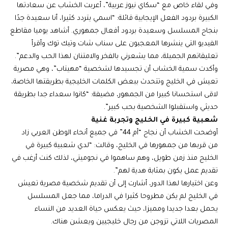
وفي لقاء خاص مع “سكاي نيوز عربية”، أعربت الخشاب عن سعادتها
الكبيرة بردود الفعل الإيجابية قائلة: “اسمي يتردد كثيرا، أنا سعيدة جدًا
بنجاح المسلسل وسعيدة بردود أفعال جمهوري. أشاهد يوميا مقاطع
الفيديو التي ينشرها المعجبون على سناب شات وتيك توك وأقرأ
تعليقاتهم الجميلة، مما يشعرني بالفخر والامتنان لهذا الحب والدعم”.
وأكدت سمية الخشاب أن تجسيدها لشخصية “مهيتاب”، وهي مصرية
تعيش في الخليج وتتحدث ببعض الكلمات الخليجية بطريقتها الخاصة،
لاقى استحسانا كبيرا من الجمهور، مضيفة: “كانوا سعداء جدا بطريقة
حديثي واستقبلوا الشخصية بحب كبير”.
شعبية كبيرة في الخليج وتجربة غنية
أوضحت الخشاب أن نجاح “أم 44” في جميع أنحاء الوطن العربي زاد
من قربها من جمهورها في الخليج، وقالت: “لدي شعبية كبيرة في
الخليج منذ زمن طويل، وهم ساهموا في نجوميتي، لذلك كنت أرغب في
تقديم عمل يكون بمثابة هدية لهم”.
وعن اختيارها لهذا الدور، أشارت إلى أن تقديم شخصية مصرية تعيش
في الخليج لم يكن مطروحا كثيرا في الدراما، مما جعل المسلسل
يحمل بعدا جديدا ومميزا، حيث يعكس حياة العديد من النساء
المصريات اللاتي تزوجن من رجال خليجيين ويعشن هناك.