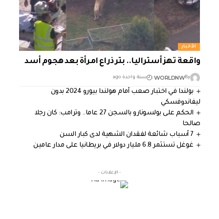
الأخبار
واقعة تهز أستراليا.. بتر ذراع امرأة بعد هجوم أسد
WORLDNW
By
سنة واحدة ago
بولندا في اختبار صعب أمام هولندا بيورو 2024 بدون
ليفاندوفسكي
الحكم على بولسونارو بالسجن 27 عاما.. وترامب: كان رجلا
صالحا
7 أسباب شائعة لفقدان الشهية لدى كبار السن
غوغل تستثمر 6.8 مليار دولار في بريطانيا على مدار عامين
- الإعلانات -