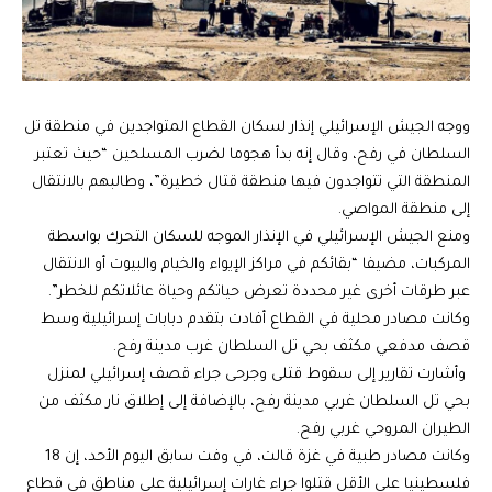
ووجه الجيش الإسرائيلي إنذار لسكان القطاع المتواجدين في منطقة تل
السلطان في رفح، وقال إنه بدأ هجوما لضرب المسلحين “حيث تعتبر
المنطقة التي تتواجدون فيها منطقة قتال خطيرة”، وطالبهم بالانتقال
إلى منطقة المواصي.
ومنع الجيش الإسرائيلي في الإنذار الموجه للسكان التحرك بواسطة
المركبات، مضيفا “‏بقائكم في مراكز الإيواء والخيام والبيوت أو الانتقال
عبر طرقات أخرى غير محددة تعرض حياتكم وحياة عائلاتكم للخطر”.
وكانت مصادر محلية في القطاع أفادت بتقدم دبابات إسرائيلية وسط
قصف مدفعي مكثف بحي تل السلطان غرب مدينة رفح.
وأشارت تقارير إلى سقوط قتلى وجرحى جراء قصف إسرائيلي لمنزل
بحي تل السلطان غربي مدينة رفح، بالإضافة إلى إطلاق نار مكثف من
الطيران المروحي غربي رفح.
وكانت مصادر طبية في غزة قالت، في وفت سابق اليوم الأحد، إن 18
فلسطينيا على الأقل قتلوا جراء غارات إسرائيلية على مناطق في قطاع