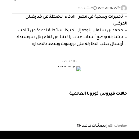
WORLDNW
By
سنتين ago
تحذيرات رسمية في مصر.. الذكاء الاصطناعي قد يضلل
المرضى
محمد بن سلمان يتوجه إلى أميركا استجابة لدعوة من ترامب
برشلونة يوضح أسباب غياب رافينيا عن لقاء ريال سوسيداد
أرسنال يقلب الطاولة على بورنموث ويبتعد بالصدارة
- الإعلانات -
حالات فيروس كورونا العالمية
إحصائيات كوفيد -19
معلومات اكثر: