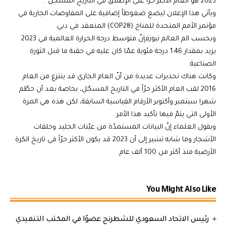
2023 هو العام الأكثر حرّاً على الإطلاق في التاريخ المسجّل”.
ويأتي هذا الإعلان ليضع ضغوطاً إضافية على المفاوضات الجارية في
مؤتمر الأمم المتحدة للمناخ (COP28) المنعقد في دبي.
وبحسب الم العالم نيوزفإنّ متوسط درجة الحرارة العالمية في 2023
يزيد بمقدار 1.46 درجة مئوية عمّا كان عليه في حقبة ما قبل الثورة
الصناعية.
وكانت هناك تحذيرات عديدة من أنّ العام الجاري قد ينتزع من العام
2016 لقب العام الأكثر حرّاً في التاريخ المسجّل، بخاصة بعد أن حطّم
شهرا سبتمبر وأكتوبر الأرقام القياسية السابقة، لكن هذه هي المرة
الأولى التي يتمّ فيها تأكيد هذا الأمر.
ويقول العلماء إنّ البيانات المستمدّة من عيّنات الجليد وحلقات
الأشجار وما شابه تشير إلى أن 2023 قد يكون الأكثر حرّاً في تاريخ الكرة
الأرضية منذ أكثر من 100 ألف عام.
You Might Also Like
رئيس الاتحاد السعودي للشطرنج عضوًا في المكتب التنفيذي