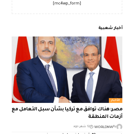
[mc4wp_form]
أخبار شعبية
الأخبار
مصر: هناك توافق مع تركيا بشأن سبل التعامل مع
أزمات المنطقة
WORLDNW
By
12 شهر ago