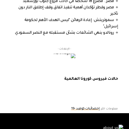
مصر.. مصرع 18 شخصا في حادث مروع جنوب بورسعيد
مصر وقطر تؤكدان أهمية تنفيذ اتفاق وقف إطلاق النار دون
تأخير
سموتريتش: إعادة الرهائن "ليس الهدف الأهم لحكومة
إسرائيل"
رونالدو ينهي الشائعات بشأن مستقبله مع النصر السعودي
- الإعلانات -
حالات فيروس كورونا العالمية
إحصائيات كوفيد -19
معلومات اكثر: