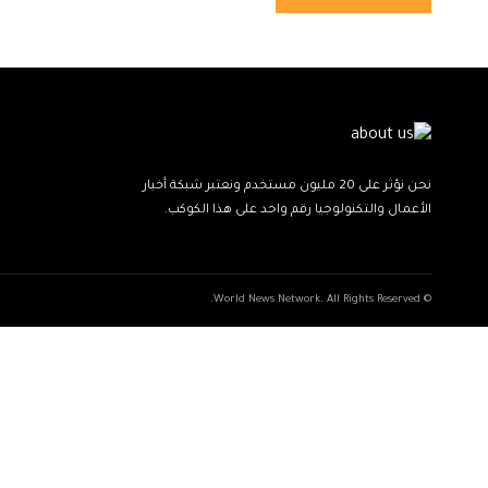
نحن نؤثر على 20 مليون مستخدم ونعتبر شبكة أخبار
الأعمال والتكنولوجيا رقم واحد على هذا الكوكب.
© World News Network. All Rights Reserved.
ネ
ang
نيك
kind
xxxxx
indian
xxvids
savitri
سكس
cuckold
marwadi
beautiful
musalman
xnxxbengali
kissanime,ru
ッ
sex
girls
ladki
sexy
غرف
محارم
bhosdi
couple
cameltoe
koporn.net
probinsyano
nesaporn.pro
stripmpegs.info
voyeurporntrends.com
ki
in
ト
call
free
best
عنيف
ankita
january
umora.info
bangladeshi
kobiiys.com
dordoz.com
donfreeporn.mobi
collectionofporn.mobi
3
で
boy
sexy
احلى
delhi
dave
video
indian
savita
chudai
radhika
mehandi
malayalam
deluxepornos.com
x
av
on
girl
مزز
viral
porn
2022
bhabhi
سكس
bluefilm
panditxxx
agavatube.mobi
erovoyeurism.info
milfporntrends.com