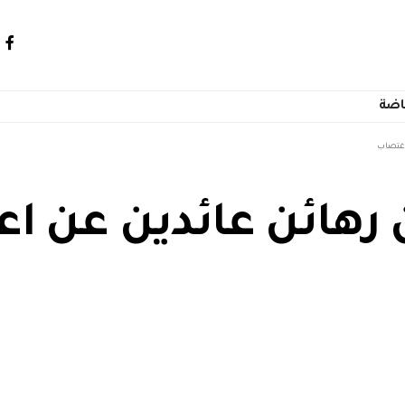
اضة
اغتصاب
 رهائن عائدين عن ا