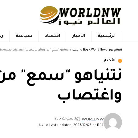
الرئيسية
الأخبار
اقتصاد
سياسة
ري
العالم نيوز - World News
>
Blog
>
الأخبار
>
نتنياهو "سمع" من رهائن عائدين عن اعتداءات جنسية و
الأخبار
نتنياهو "سمع" من
واغتصاب
WORLDNW
3 سنوات ago
Last updated: 2023/12/05 at 11:14 مساءً