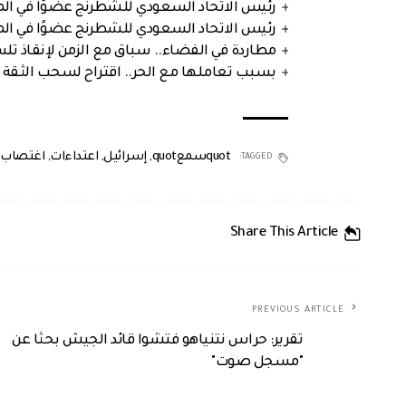
رئيس الاتحاد السعودي للشطرنج عضوًا في الم
رئيس الاتحاد السعودي للشطرنج عضوًا في الم
مطاردة في الفضاء.. سباق مع الزمن لإنقاذ تل
بسبب تعاملها مع الحر.. اقتراح لسحب الثقة 
quotسمعquot
,
إسرائيل
,
اعتداءات
,
اغتصاب
TAGGED:
Share This Article
PREVIOUS ARTICLE
تقرير: حراس نتنياهو فتشوا قائد الجيش بحثا عن
"مسجل صوت"