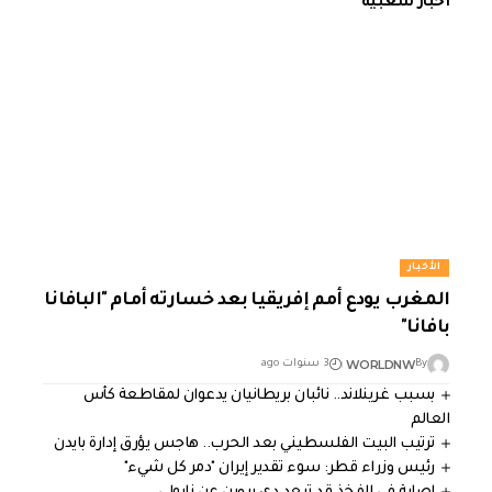
أخبار شعبية
الأخبار
المغرب يودع أمم إفريقيا بعد خسارته أمام "البافانا
بافانا"
WORLDNW
By
3 سنوات ago
بسبب غرينلاند.. نائبان بريطانيان يدعوان لمقاطعة كأس
العالم
ترتيب البيت الفلسطيني بعد الحرب.. هاجس يؤرق إدارة بايدن
رئيس وزراء قطر: سوء تقدير إيران "دمر كل شيء"