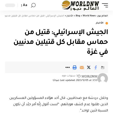
Aa
العالم نيوز - World News
>
Blog
>
الأخبار
>
الجيش الإسرائيلي: قتيل من حماس مقابل كل قتيلين مدنيين في 
الأخبار
الجيش الإسرائيلي: قتيل من
حماس مقابل كل قتيلين مدنيين
في غزة
WORLDNW
3 سنوات ago
Last updated: 2023/12/05 at 3:53 صباحًا
وخلال دردشة مع صحافيين، قال أحد هؤلاء المسؤولين العسكريين
الذين طلبوا عدم كشف هوياتهم، “لست أقول إنّه أمر جيّد أن تكون
النسبة اثنين لواحد”.