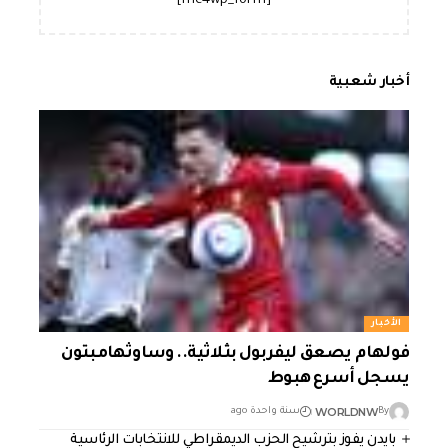
[mc4wp_form]
أخبار شعبية
الأخبار
فولهام يصعق ليفربول بثلاثية.. وساوثهامبتون
يسجل أسرع هبوط
WORLDNW
By
سنة واحدة ago
بايدن يفوز بترشيح الحزب الديمقراطي للانتخابات الرئاسية