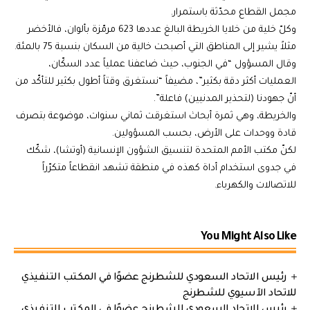
مجمل القطاع محدّثة باستمرار.
وكلّ خلية من خلايا الخريطة البالغ عددها 623 مرمّزة بألوان، فالأخضر
مثلاً يشير إلى المناطق التي أصبحت خالية من السكان بنسبة 75 بالمئة.
وقال المسؤول “في الجنوب، حيث ضاعفنا عملياً عدد السكّان،
العمليات أكثر دقة بكثير”، مضيفاً “نستغرق وقتاً أطول بكثير للتأكّد من
أنّ جهودنا (لتحذير المدنيين) فاعلة”.
والخريطة، وهي ثمرة أبحاث استغرقت ثماني سنوات، موضوعة بتصرف
قادة ووحدات على الأرض، بحسب المسؤولين.
لكنّ مكتب الأمم المتحدة لتنسيق الشؤون الإنسانية (أوتشا)، شكّك
في جدوى استخدام أداة كهذه في منطقة تشهد انقطاعاً متكرّراً
للاتصالات والكهرباء.
You Might Also Like
رئيس الاتحاد السعودي للشطرنج عضوًا في المكتب التنفيذي
للاتحاد الآسيوي للشطرنج
رئيس الاتحاد السعودي للشطرنج عضوًا في المكتب التنفيذي