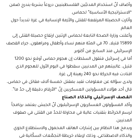
وأضاف أنّ استخدام المدنيّين الفلسطينيين دروعاً بشرية يندرج ضمن
“الاستراتيجية الأساسية” لحماس.
وأثارت الحصيلة المرتفعة للقتلى والأزمة الإنسانية في غزة تنديداً حول
العالم.
وأعلنت وزارة الصحة التابعة لحماس الإثنين ارتفاع حصيلة القتلى إلى
15899 قتيلا، 70 في المئة منهم نساء وأطفال ومراهقون، جراء القصف
الإسرائيلي منذ السابع من أكتوبر.
أما في إسرائيل فتقول السلطات إن هجوم حماس أوقع نحو 1200
قتيل، غالبيتهم من المدنيين سقطوا في اليوم الأول للهجوم الذي
اقتادت فيه الحركة نحو 240 رهينة إلى غزة.
ولدى سؤاله عن معلومات تفيد بمقتل خمسة آلاف مقاتل في حماس،
قال أحد هؤلاء المسؤولين العسكريين إنّ “الأرقام دقيقة إلى حدّ ما”.
القصف الإسرائيلي والذكاء الصناع
وأكد المسؤولون العسكريون الإسرائيليون أنّ الجيش يعتمد برنامجاً
لرسم الخرائط بتقنيات عالية في محاولة للحدّ من القتلى في صفوف
المدنيين.
ويدمج هذا النظام بين إشارات الهاتف المحمول والاستطلاع الجوي
والذكاء الاصطناعي، وذلك لإبقاء خريطة التجمّعات السكّانية في