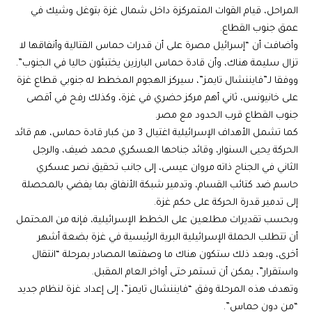
المراحل، قيام القوات المتمركزة داخل شمال غزة بتوغل وشيك في
عمق جنوب القطاع.
وأضافت أن “إسرائيل مصرة على أن قدرات حماس القتالية وأنفاقها لا
تزال سليمة هناك، وأن قادة حماس البارزين يختبئون حاليا في الجنوب”.
ووفقا لـ”فايننشال تايمز”، سيركز الهجوم المخطط له جنوبي قطاع غزة
على خانيونس، ثاني أهم مركز حضري في غزة، وكذلك رفح في أقصى
جنوب القطاع قرب الحدود مع مصر.
كما تشمل الأهداف الإسرائيلية اغتيال 3 من كبار قادة حماس، هم قائد
الحركة يحيى السنوار، وقائد جناحها العسكري محمد ضيف، والرجل
الثاني في الجناح ذاته مروان عيسى، إلى جانب تحقيق نصر عسكري
حاسم ضد كتائب القسام، وتدمير شبكة الأنفاق بما يفضي بالمحصلة
إلى تدمير قدرة الحركة على حكم غزة.
وبحسب تقديرات مطلعين على الخطط الإسرائيلية، فإنه من المحتمل
أن تتطلب الحملة الإسرائيلية البرية الرئيسية في غزة بضعة أشهر
أخرى، وبعد ذلك ستكون هناك ما وصفتها المصادر بمرحلة “انتقال
واستقرار”، يمكن أن تستمر حتى أواخر العام المقبل.
وتهدف هذه المرحلة وفق “فايننشال تايمز”، إلى إعداد غزة لنظام جديد
“من دون حماس”.