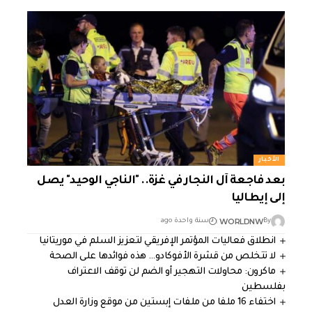
الأخبار
بعد فاجعة آل النجار في غزة.. "الناجي الوحيد" يصل
إلى إيطاليا
WORLDNW
By
سنة واحدة ago
انطلاق فعاليات المؤتمر الإفريقي لتعزيز السلم في موريتانيا
لا تتخلص من قشرة الأفوكادو… هذه فوائدها على الصحة
ماكرون: محاولات التهجير أو الضم لن توقف الاعتراف
بفلسطين
اختفاء 16 ملفا من ملفات إبستين من موقع وزارة العدل